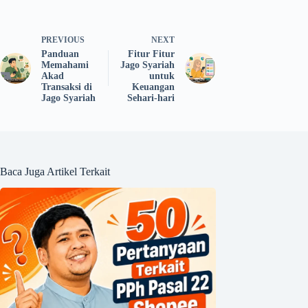
PREVIOUS
NEXT
Panduan
Fitur Fitur
Memahami
Jago Syariah
Akad
untuk
Transaksi di
Keuangan
Jago Syariah
Sehari-hari
Baca Juga Artikel Terkait