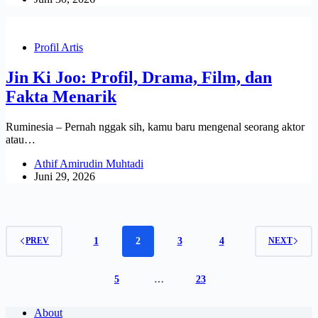
Profil Artis
Jin Ki Joo: Profil, Drama, Film, dan
Fakta Menarik
Ruminesia – Pernah nggak sih, kamu baru mengenal seorang aktor
atau…
Athif Amirudin Muhtadi
Juni 29, 2026
1
2
3
4
PREV
NEXT
5
…
23
About