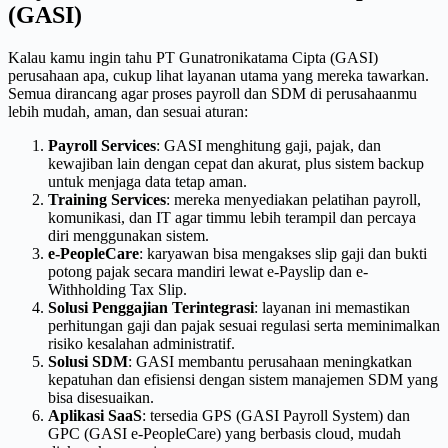
(GASI)
Kalau kamu ingin tahu PT Gunatronikatama Cipta (GASI)
perusahaan apa, cukup lihat layanan utama yang mereka tawarkan.
Semua dirancang agar proses payroll dan SDM di perusahaanmu
lebih mudah, aman, dan sesuai aturan:
Payroll Services
: GASI menghitung gaji, pajak, dan
kewajiban lain dengan cepat dan akurat, plus sistem backup
untuk menjaga data tetap aman.
Training Services
: mereka menyediakan pelatihan payroll,
komunikasi, dan IT agar timmu lebih terampil dan percaya
diri menggunakan sistem.
e-PeopleCare
: karyawan bisa mengakses slip gaji dan bukti
potong pajak secara mandiri lewat e-Payslip dan e-
Withholding Tax Slip.
Solusi Penggajian Terintegrasi
: layanan ini memastikan
perhitungan gaji dan pajak sesuai regulasi serta meminimalkan
risiko kesalahan administratif.
Solusi SDM
: GASI membantu perusahaan meningkatkan
kepatuhan dan efisiensi dengan sistem manajemen SDM yang
bisa disesuaikan.
Aplikasi SaaS
: tersedia GPS (GASI Payroll System) dan
GPC (GASI e-PeopleCare) yang berbasis cloud, mudah