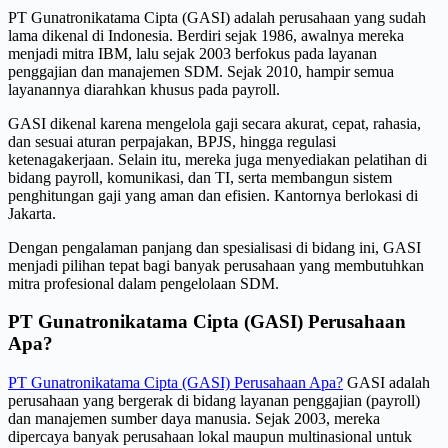
PT Gunatronikatama Cipta (GASI) adalah perusahaan yang sudah
lama dikenal di Indonesia. Berdiri sejak 1986, awalnya mereka
menjadi mitra IBM, lalu sejak 2003 berfokus pada layanan
penggajian dan manajemen SDM. Sejak 2010, hampir semua
layanannya diarahkan khusus pada payroll.
GASI dikenal karena mengelola gaji secara akurat, cepat, rahasia,
dan sesuai aturan perpajakan, BPJS, hingga regulasi
ketenagakerjaan. Selain itu, mereka juga menyediakan pelatihan di
bidang payroll, komunikasi, dan TI, serta membangun sistem
penghitungan gaji yang aman dan efisien. Kantornya berlokasi di
Jakarta.
Dengan pengalaman panjang dan spesialisasi di bidang ini, GASI
menjadi pilihan tepat bagi banyak perusahaan yang membutuhkan
mitra profesional dalam pengelolaan SDM.
PT Gunatronikatama Cipta (GASI) Perusahaan
Apa?
PT Gunatronikatama Cipta (GASI) Perusahaan Apa?
GASI adalah
perusahaan yang bergerak di bidang layanan penggajian (payroll)
dan manajemen sumber daya manusia. Sejak 2003, mereka
dipercaya banyak perusahaan lokal maupun multinasional untuk