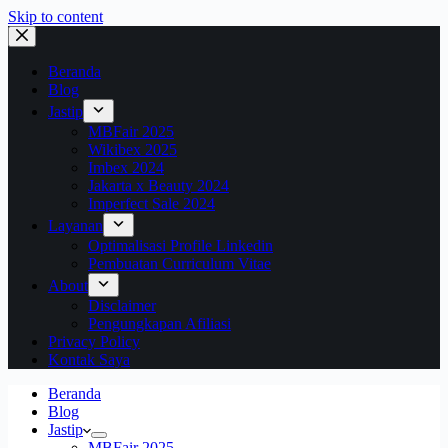
Skip to content
Beranda
Blog
Jastip
MBFair 2025
Wikibex 2025
Imbex 2024
Jakarta x Beauty 2024
Imperfect Sale 2024
Layanan
Optimalisasi Profile Linkedin
Pembuatan Curriculum Vitae
About
Disclaimer
Pengungkapan Afiliasi
Privacy Policy
Kontak Saya
Beranda
Blog
Jastip
MBFair 2025