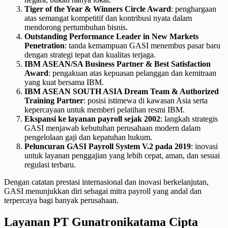
Tiger of the Year & Winners Circle Award
: penghargaan
atas semangat kompetitif dan kontribusi nyata dalam
mendorong pertumbuhan bisnis.
Outstanding Performance Leader in New Markets
Penetration
: tanda kemampuan GASI menembus pasar baru
dengan strategi tepat dan kualitas terjaga.
IBM ASEAN/SA Business Partner & Best Satisfaction
Award
: pengakuan atas kepuasan pelanggan dan kemitraan
yang kuat bersama IBM.
IBM ASEAN SOUTH ASIA Dream Team & Authorized
Training Partner
: posisi istimewa di kawasan Asia serta
kepercayaan untuk memberi pelatihan resmi IBM.
Ekspansi ke layanan payroll sejak 2002
: langkah strategis
GASI menjawab kebutuhan perusahaan modern dalam
pengelolaan gaji dan kepatuhan hukum.
Peluncuran GASI Payroll System V.2 pada 2019
: inovasi
untuk layanan penggajian yang lebih cepat, aman, dan sesuai
regulasi terbaru.
Dengan catatan prestasi internasional dan inovasi berkelanjutan,
GASI menunjukkan diri sebagai mitra payroll yang andal dan
terpercaya bagi banyak perusahaan.
Layanan PT Gunatronikatama Cipta