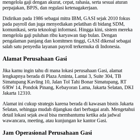
mengelola gaji dengan akurat, cepat, rahasia, serta sesuai aturan
perpajakan, BPJS, dan regulasi ketenagakerjaan.
Didirikan pada 1986 sebagai mitra IBM, GASI sejak 2010 fokus
pada payroll dan juga menyediakan pelatihan di bidang SDM,
komunikasi, serta teknologi informasi. Hingga kini, sistem mereka
mengelola gaji puluhan ribu karyawan tiap bulan. Dengan
pengalaman panjang dan komitmen tinggi, GASI dikenal sebagai
salah satu penyedia layanan payroll terkemuka di Indonesia.
Alamat Perusahaan Gasi
Jika kamu ingin tahu di mana lokasi perusahaan Gasi, alamat
lengkapnya berada di Plaza Aminta, Lantai 3, Suite 304, TB
Simatupang Kavling 10, Jalan Tol Tahi Bonar Simatupang, RT
6/RW 14, Pondok Pinang, Kebayoran Lama, Jakarta Selatan, DKI
Jakarta 12310.
Alamat ini cukup strategis karena berada di kawasan bisnis Jakarta
Selatan, sehingga mudah dijangkau dari berbagai arah. Mengetahui
detail lokasi sejak awal bisa membantumu ketika ada jadwal
wawancara, meeting, atau kunjungan ke kantor Gasi.
Jam Operasional Perusahaan Gasi