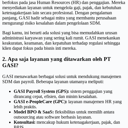
berfokus pada jasa Human Resources (HR) dan penggajian. Mereka
menyediakan layanan untuk mengelola gaji, pajak, dan kebutuhan
ketenagakerjaan lain secara profesional. Dengan pengalaman
panjang, GASI hadir sebagai mitra yang membantu perusahaan
mengurangi risiko kesalahan dalam pengelolaan SDM.
Bagi kamu, ini berarti ada solusi yang bisa memudahkan urusan
administrasi karyawan yang sering kali rumit. GASI menekankan
keakuratan, keamanan, dan kepatuhan terhadap regulasi sehingga
klien dapat fokus pada bisnis inti mereka.
2. Apa saja layanan yang ditawarkan oleh PT
GASI?
GASI menawarkan berbagai solusi untuk mendukung manajemen
SDM dan payroll. Beberapa layanan utamanya meliputi:
GASI Payroll System (GPS):
sistem penggajian yang
dirancang cepat, efisien, dan minim kesalahan.
GASI e-PeopleCare (GPC):
layanan manajemen HR yang
lebih praktis.
Model BPO & SaaS:
fleksibilitas untuk memilih antara
outsourcing atau software berbasis layanan.
Konsultasi:
mencakup hukum ketenagakerjaan, pajak, dan
BPJS.