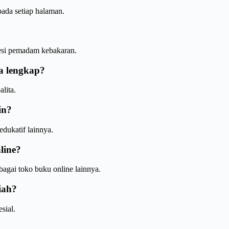
ada setiap halaman.
esi pemadam kebakaran.
a lengkap?
lita.
in?
dukatif lainnya.
line?
bagai toko buku online lainnya.
iah?
sial.