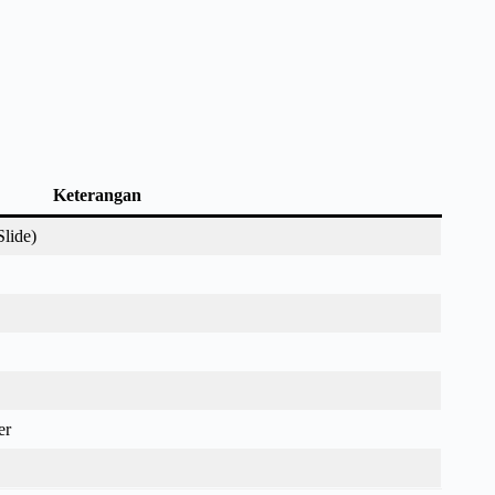
Keterangan
Slide)
er