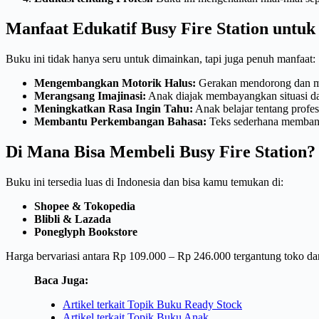
Manfaat Edukatif Busy Fire Station untuk
Buku ini tidak hanya seru untuk dimainkan, tapi juga penuh manfaat:
Mengembangkan Motorik Halus:
Gerakan mendorong dan me
Merangsang Imajinasi:
Anak diajak membayangkan situasi da
Meningkatkan Rasa Ingin Tahu:
Anak belajar tentang profe
Membantu Perkembangan Bahasa:
Teks sederhana membant
Di Mana Bisa Membeli Busy Fire Station?
Buku ini tersedia luas di Indonesia dan bisa kamu temukan di:
Shopee & Tokopedia
Blibli & Lazada
Poneglyph Bookstore
Harga bervariasi antara Rp 109.000 – Rp 246.000 tergantung toko dan
Baca Juga:
Artikel terkait Topik Buku Ready Stock
Artikel terkait Topik Buku Anak