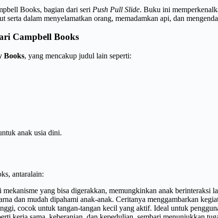
mpbell Books, bagian dari seri
Push Pull Slide
. Buku ini memperkenalk
jak ikut serta dalam menyelamatkan orang, memadamkan api, dan mengen
 dari Campbell Books
y Books
, yang mencakup judul lain seperti:
ntuk anak usia dini.
ks, antaralain:
i mekanisme yang bisa digerakkan, memungkinkan anak berinteraksi l
na dan mudah dipahami anak-anak. Ceritanya menggambarkan kegiata
tinggi, cocok untuk tangan-tangan kecil yang aktif. Ideal untuk penggu
perti kerja sama, keberanian, dan kepedulian, sembari menunjukkan t