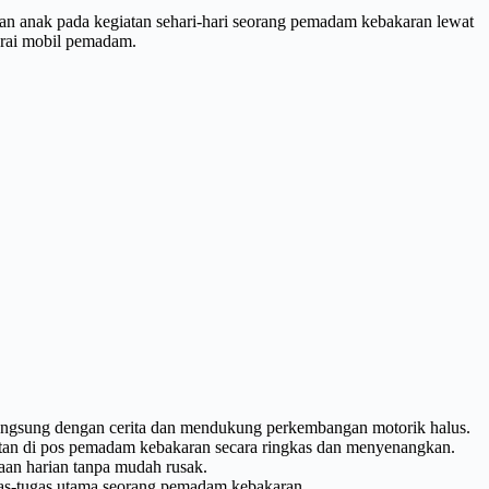
an anak pada kegiatan sehari-hari seorang pemadam kebakaran lewat
darai mobil pemadam.
angsung dengan cerita dan mendukung perkembangan motorik halus.
n di pos pemadam kebakaran secara ringkas dan menyenangkan.
naan harian tanpa mudah rusak.
ugas-tugas utama seorang pemadam kebakaran.