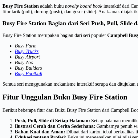
Busy Fire Station
adalah buku
novelty board book
interaktif dari Ca
fitur tarik (pull), dorong (push), dan geser (slide). Anak-anak dia
Busy Fire Station Bagian dari Seri Push, Pull, Slide
Busy Fire Station merupakan bagian dari seri populer
Campbell Bus
Busy Farm
Busy Trucks
Busy Airport
Busy Zoo
Busy Builders
Busy Football
Semua seri menggunakan mekanisme interaktif serupa dan ditujukan u
Fitur Unggulan Buku Busy Fire Station
Berikut beberapa fitur dari Buku Busy Fire Station dari Campbell Boo
Push, Pull, Slide di Setiap Halaman:
Setiap halaman memilik
Ilustrasi Cerah dan Cerita Sederhana:
Gambarnya penuh war
Bahan Kuat dan Aman:
Dibuat dari karton tebal berkualitas 
Edukasi tentang Profesi:
Buku ini mengenalkan nilai-nilai se