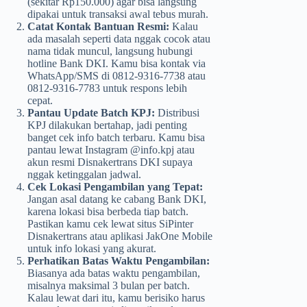
(sekitar Rp150.000) agar bisa langsung
dipakai untuk transaksi awal tebus murah.
Catat Kontak Bantuan Resmi:
Kalau
ada masalah seperti data nggak cocok atau
nama tidak muncul, langsung hubungi
hotline Bank DKI. Kamu bisa kontak via
WhatsApp/SMS di 0812-9316-7738 atau
0812-9316-7783 untuk respons lebih
cepat.
Pantau Update Batch KPJ:
Distribusi
KPJ dilakukan bertahap, jadi penting
banget cek info batch terbaru. Kamu bisa
pantau lewat Instagram @info.kpj atau
akun resmi Disnakertrans DKI supaya
nggak ketinggalan jadwal.
Cek Lokasi Pengambilan yang Tepat:
Jangan asal datang ke cabang Bank DKI,
karena lokasi bisa berbeda tiap batch.
Pastikan kamu cek lewat situs SiPinter
Disnakertrans atau aplikasi JakOne Mobile
untuk info lokasi yang akurat.
Perhatikan Batas Waktu Pengambilan:
Biasanya ada batas waktu pengambilan,
misalnya maksimal 3 bulan per batch.
Kalau lewat dari itu, kamu berisiko harus