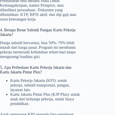
Pendaftaran bisa melalui Suku Dinas
Ketenagakerjaan, kantor Pemprov, atau
difasilitasi perusahaan. Dokumen yang
dibutuhkan: KTP, BPJS aktif, dan slip gaji atau
surat keterangan kerja.
4. Berapa Besar Subsidi Pangan Kartu Pekerja
Jakarta?
Harga subsidi bervariasi, bisa 50%–70% lebih
murah dari harga pasar. Program ini membantu
pekerja memenuhi kebutuhan sehari-hari tanpa
mengurangi kualitas gizi.
5. Apa Perbedaan Kartu Pekerja Jakarta dan
Kartu Jakarta Pintar Plus?
Kartu Pekerja Jakarta (KPJ): untuk
pekerja, subsidi transportasi, pangan,
layanan lain.
Kartu Jakarta Pintar Plus (KJP Plus): untuk
anak dari keluarga pekerja, untuk biaya
pendidikan.
Anak pemegang KPJ otomatis bisa mendapat