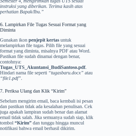
Semester 4, mengirimkan tugas UTS sesuai
instruksi yang diberikan. Terima kasih atas
perhatian Bapak/Ibu.”
6. Lampirkan File Tugas Sesuai Format yang
Diminta
Gunakan ikon
penjepit kertas
untuk
melampirkan file tugas. Pilih file yang sesuai
format yang diminta, misalnya PDF atau Word.
Pastikan file sudah dinamai dengan benar,
contohnya:
Tugas_UTS_Akuntansi_BudiSantoso.pdf
.
Hindari nama file seperti
“tugasbaru.docx”
atau
“file1.pdf”
.
7. Periksa Ulang dan Klik “Kirim”
Sebelum mengirim email, baca kembali isi pesan
dan pastikan tidak ada kesalahan penulisan. Cek
juga apakah lampiran sudah benar dan alamat
email tidak salah. Jika semuanya sudah siap, klik
tombol
“Kirim”
dan tunggu hingga muncul
notifikasi bahwa email berhasil dikirim.