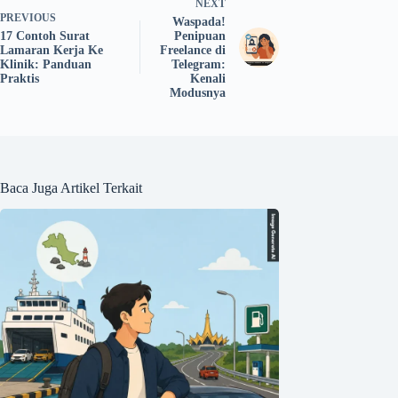
NEXT
PREVIOUS
Waspada!
17 Contoh Surat
Penipuan
Lamaran Kerja Ke
Freelance di
Klinik: Panduan
Telegram:
Praktis
Kenali
Modusnya
Baca Juga Artikel Terkait