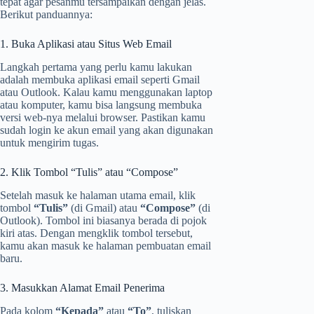
tepat agar pesanmu tersampaikan dengan jelas.
Berikut panduannya:
1. Buka Aplikasi atau Situs Web Email
Langkah pertama yang perlu kamu lakukan
adalah membuka aplikasi email seperti Gmail
atau Outlook. Kalau kamu menggunakan laptop
atau komputer, kamu bisa langsung membuka
versi web-nya melalui browser. Pastikan kamu
sudah login ke akun email yang akan digunakan
untuk mengirim tugas.
2. Klik Tombol “Tulis” atau “Compose”
Setelah masuk ke halaman utama email, klik
tombol
“Tulis”
(di Gmail) atau
“Compose”
(di
Outlook). Tombol ini biasanya berada di pojok
kiri atas. Dengan mengklik tombol tersebut,
kamu akan masuk ke halaman pembuatan email
baru.
3. Masukkan Alamat Email Penerima
Pada kolom
“Kepada”
atau
“To”
, tuliskan