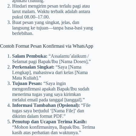
aplikasi chatting.
Hindari mengirim pesan terlalu pagi atau
larut malam. Waktu terbaik adalah antara
pukul 08.00–17.00.
Buat pesan yang singkat, jelas, dan
langsung ke tujuan—tanpa basa-basi yang
berlebihan.
Contoh Format Pesan Konfirmasi via WhatsApp
Salam Pembuka:
“Assalamu’alaikum /
Selamat pagi Bapak/Ibu [Nama Dosen],”
Perkenalan Singkat:
“Saya [Nama
Lengkap], mahasiswa dari kelas [Nama
Mata Kuliah].”
Tujuan Pesan:
“Saya ingin
mengonfirmasi apakah Bapak/Ibu sudah
menerima tugas yang saya kirimkan
melalui email pada tanggal [tanggal].”
Informasi Tambahan (Opsional):
“File
tugas saya berjudul ‘[Nama File]’ dan
dikirim dalam format PDF.”
Penutup dan Ucapan Terima Kasih:
“Mohon konfirmasinya, Bapak/Ibu. Terima
kasih atas perhatian dan waktunya.”