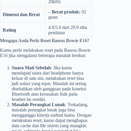
20kHz
–
Berat produk:
92
Dimensi dan Berat
gram
4.9/5.0 dari 29.9 ribu
Rating
penilaian
Mengapa Anda Perlu Reset Baseus Bowie E16?
Kamu perlu melakukan reset pada Baseus Bowie
E16 jika mengalami beberapa masalah berikut:
Suara Mati Sebelah
: Jika kamu
mendapati suara dari headphone hanya
keluar di satu sisi, melakukan reset bisa
jadi solusi yang tepat. Masalah ini sering
disebabkan oleh gangguan pada koneksi
Bluetooth atau kerusakan fisik pada
headset itu sendiri.
Masalah Perangkat Lunak
: Terkadang,
masalah perangkat lunak juga bisa
mengganggu kinerja earbud kamu. Dengan
melakukan reset, kamu dapat menghapus
data cache dan file sistem yang mungkin
rusak, sehingga fungsi perangkat bisa