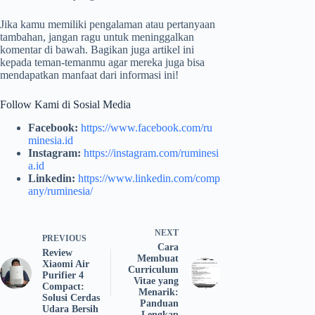
Jika kamu memiliki pengalaman atau pertanyaan
tambahan, jangan ragu untuk meninggalkan
komentar di bawah. Bagikan juga artikel ini
kepada teman-temanmu agar mereka juga bisa
mendapatkan manfaat dari informasi ini!
Follow Kami di Sosial Media
Facebook:
https://www.facebook.com/ru
minesia.id
Instagram:
https://instagram.com/ruminesi
a.id
Linkedin:
https://www.linkedin.com/comp
any/ruminesia/
NEXT
PREVIOUS
Cara
Review
Membuat
Xiaomi Air
Curriculum
Purifier 4
Vitae yang
Compact:
Menarik:
Solusi Cerdas
Panduan
Udara Bersih
Lengkap