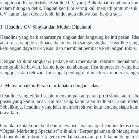
yang tepat. Karakteristik Headline CV yang Baik dapat membantu k
dalam hitungan detik. Bagian kecil ini sering kali menjadi pintu mas
CV kamu akan dibaca lebih lanjut atau dilewatkan begitu saja.
1. Headline CV Singkat dan Mudah Dipahami
Headline yang baik seharusnya singkat dan langsung ke inti pesan. Ide
atau frasa yang bisa dibaca dalam waktu sangat singkat. Headline yang 
kehilangan daya tarik visual dan membuat pembaca kehilangan fokus.
Dengan struktur singkat & padat, kamu membantu rekruter memahami 
menggulir ke bawah. Kamu juga membangun first impression yang kuat
yang jelas dan relevan. Ini sangat penting di dunia kerja modern yang s
2. Menyampaikan Peran dan Jabatan dengan Jelas
Headline yang efektif selalu menyampaikan peran profesional atau jab
posisi yang kamu incar. Kalimat yang kabur atau multitafsir akan me
Sebaliknya, headline yang jelas memberi sinyal kuat tentang siapa k
tawarkan.
Gunakan kata kunci kuat dan relevansi jabatan agar headline terasa tera
“Digital Marketing Specialist” alih-alih “Berpengalaman di bidang mar
ini membantu rekruter segera menilai kecocokan profil kamu dengan ke