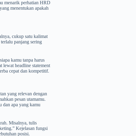
amu menarik perhatian HRD
uk yang menentukan apakah
alnya, cukup satu kalimat
terlalu panjang sering
siapa kamu tanpa harus
 lewat headline statement
erba cepat dan kompetitif.
atan yang relevan dengan
lemahkan pesan utamamu.
amu dan apa yang kamu
rah. Misalnya, tulis
keting.” Kejelasan fungsi
butuhan posisi.