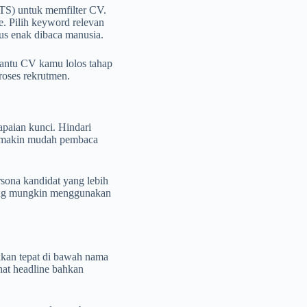
TS) untuk memfilter CV.
e. Pilih keyword relevan
us enak dibaca manusia.
antu CV kamu lolos tahap
roses rekrutmen.
apaian kunci. Hindari
, semakin mudah pembaca
sona kandidat yang lebih
ang mungkin menggunakan
kkan tepat di bawah nama
hat headline bahkan