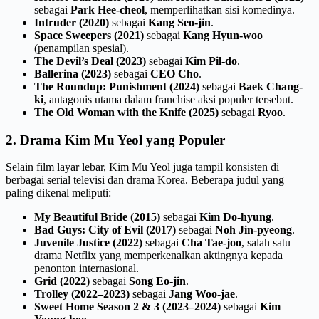
sebagai
Park Hee-cheol
, memperlihatkan sisi komedinya.
Intruder (2020)
sebagai
Kang Seo-jin
.
Space Sweepers (2021)
sebagai
Kang Hyun-woo
(penampilan spesial).
The Devil’s Deal (2023)
sebagai
Kim Pil-do
.
Ballerina (2023)
sebagai
CEO Cho
.
The Roundup: Punishment (2024)
sebagai
Baek Chang-
ki
, antagonis utama dalam franchise aksi populer tersebut.
The Old Woman with the Knife (2025)
sebagai
Ryoo
.
2. Drama Kim Mu Yeol yang Populer
Selain film layar lebar, Kim Mu Yeol juga tampil konsisten di
berbagai serial televisi dan drama Korea. Beberapa judul yang
paling dikenal meliputi:
My Beautiful Bride (2015)
sebagai
Kim Do-hyung
.
Bad Guys: City of Evil (2017)
sebagai
Noh Jin-pyeong
.
Juvenile Justice (2022)
sebagai
Cha Tae-joo
, salah satu
drama Netflix yang memperkenalkan aktingnya kepada
penonton internasional.
Grid (2022)
sebagai
Song Eo-jin
.
Trolley (2022–2023)
sebagai
Jang Woo-jae
.
Sweet Home Season 2 & 3 (2023–2024)
sebagai
Kim