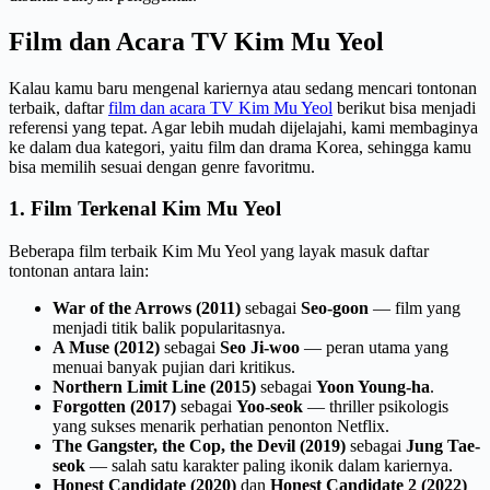
Film dan Acara TV Kim Mu Yeol
Kalau kamu baru mengenal kariernya atau sedang mencari tontonan
terbaik, daftar
film dan acara TV Kim Mu Yeol
berikut bisa menjadi
referensi yang tepat. Agar lebih mudah dijelajahi, kami membaginya
ke dalam dua kategori, yaitu film dan drama Korea, sehingga kamu
bisa memilih sesuai dengan genre favoritmu.
1. Film Terkenal Kim Mu Yeol
Beberapa film terbaik Kim Mu Yeol yang layak masuk daftar
tontonan antara lain:
War of the Arrows (2011)
sebagai
Seo-goon
— film yang
menjadi titik balik popularitasnya.
A Muse (2012)
sebagai
Seo Ji-woo
— peran utama yang
menuai banyak pujian dari kritikus.
Northern Limit Line (2015)
sebagai
Yoon Young-ha
.
Forgotten (2017)
sebagai
Yoo-seok
— thriller psikologis
yang sukses menarik perhatian penonton Netflix.
The Gangster, the Cop, the Devil (2019)
sebagai
Jung Tae-
seok
— salah satu karakter paling ikonik dalam kariernya.
Honest Candidate (2020)
dan
Honest Candidate 2 (2022)