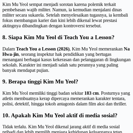
Kim Mu Yeol sempat menjadi sorotan karena polemik terkait
pembebasan wajib militer. Namun, ia kemudian menjalani dinas
militer secara sukarela. Setelah menyelesaikan tugasnya, ia kembali
fokus membangun karier dan kini lebih dikenal lewat prestasi
aktingnya dibandingkan dengan kontroversi tersebut.
8. Siapa Kim Mu Yeol di Teach You a Lesson?
Dalam
Teach You a Lesson (2026)
, Kim Mu Yeol memerankan
Na
Hwa-jin
, seorang inspektur hak pendidikan yang bertugas
menangani berbagai kasus kekerasan dan pelanggaran di lingkungan
sekolah. Karakter ini menjadi salah satu perannya yang paling
banyak mendapat pujian.
9. Berapa tinggi Kim Mu Yeol?
Kim Mu Yeol memiliki tinggi badan sekitar
183 cm
. Posturnya yang
atletis membuatnya kerap dipercaya memerankan karakter tentara,
polisi, detektif, hingga tokoh antagonis dalam film aksi dan thriller.
10. Apakah Kim Mu Yeol aktif di media sosial?
Tidak terlalu. Kim Mu Yeol dikenal jarang aktif di media sosial
pribadi dan lebih memilih menjaga kehidupan keluarganya tetap