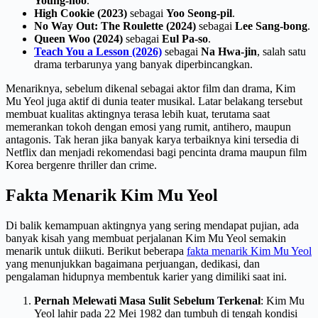
Young-hoo
.
High Cookie (2023)
sebagai
Yoo Seong-pil
.
No Way Out: The Roulette (2024)
sebagai
Lee Sang-bong
.
Queen Woo (2024)
sebagai
Eul Pa-so
.
Teach You a Lesson (2026)
sebagai
Na Hwa-jin
, salah satu
drama terbarunya yang banyak diperbincangkan.
Menariknya, sebelum dikenal sebagai aktor film dan drama, Kim
Mu Yeol juga aktif di dunia teater musikal. Latar belakang tersebut
membuat kualitas aktingnya terasa lebih kuat, terutama saat
memerankan tokoh dengan emosi yang rumit, antihero, maupun
antagonis. Tak heran jika banyak karya terbaiknya kini tersedia di
Netflix dan menjadi rekomendasi bagi pencinta drama maupun film
Korea bergenre thriller dan crime.
Fakta Menarik Kim Mu Yeol
Di balik kemampuan aktingnya yang sering mendapat pujian, ada
banyak kisah yang membuat perjalanan Kim Mu Yeol semakin
menarik untuk diikuti. Berikut beberapa
fakta menarik Kim Mu Yeol
yang menunjukkan bagaimana perjuangan, dedikasi, dan
pengalaman hidupnya membentuk karier yang dimiliki saat ini.
Pernah Melewati Masa Sulit Sebelum Terkenal
: Kim Mu
Yeol lahir pada 22 Mei 1982 dan tumbuh di tengah kondisi