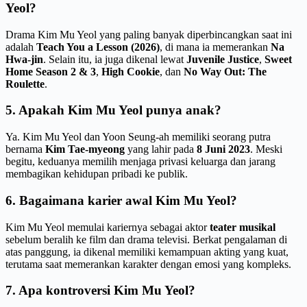
Yeol?
Drama Kim Mu Yeol yang paling banyak diperbincangkan saat ini
adalah
Teach You a Lesson (2026)
, di mana ia memerankan
Na
Hwa-jin
. Selain itu, ia juga dikenal lewat
Juvenile Justice
,
Sweet
Home Season 2 & 3
,
High Cookie
, dan
No Way Out: The
Roulette
.
5. Apakah Kim Mu Yeol punya anak?
Ya. Kim Mu Yeol dan Yoon Seung-ah memiliki seorang putra
bernama
Kim Tae-myeong
yang lahir pada
8 Juni 2023
. Meski
begitu, keduanya memilih menjaga privasi keluarga dan jarang
membagikan kehidupan pribadi ke publik.
6. Bagaimana karier awal Kim Mu Yeol?
Kim Mu Yeol memulai kariernya sebagai aktor
teater musikal
sebelum beralih ke film dan drama televisi. Berkat pengalaman di
atas panggung, ia dikenal memiliki kemampuan akting yang kuat,
terutama saat memerankan karakter dengan emosi yang kompleks.
7. Apa kontroversi Kim Mu Yeol?