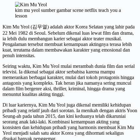
kim mu yeol sumber gambar scene netflix teach you a
lesson
Kim Mu Yeol (김무열) adalah aktor Korea Selatan yang lahir pada
22 Mei 1982 di Seoul. Sebelum dikenal luas lewat film dan drama,
ia lebih dulu membangun karier sebagai aktor teater musikal.
Pengalaman tersebut membuat kemampuan aktingnya terasa lebih
kuat, terutama dalam membawakan karakter yang emosional dan
penuh intensitas.
Seiring waktu, Kim Mu Yeol mulai merambah dunia film dan serial
televisi. Ia dikenal sebagai aktor serbabisa karena mampu
memerankan berbagai karakter, mulai dari tokoh protagonis hingga
antagonis yang kompleks. Tak heran jika namanya sering muncul
dalam film bergenre aksi, thriller, kriminal, hingga drama yang
menuntut kualitas akting tinggi.
Di luar kariernya, Kim Mu Yeol juga dikenal memiliki kehidupan
pribadi yang relatif jauh dari sorotan. Ia menikah dengan aktris Yoon
Seung-ah pada tahun 2015, dan kini keduanya telah dikaruniai
seorang anak laki-laki. Kombinasi kemampuan akting yang
konsisten dan kehidupan pribadi yang harmonis membuat Kim Mu
Yeol menjadi salah satu aktor Korea yang dihormati sekaligus
disukai banyak penggemar.