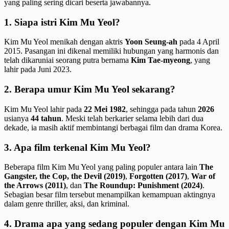
yang paling sering dicari beserta jawabannya.
1. Siapa istri Kim Mu Yeol?
Kim Mu Yeol menikah dengan aktris
Yoon Seung-ah
pada 4 April
2015. Pasangan ini dikenal memiliki hubungan yang harmonis dan
telah dikaruniai seorang putra bernama
Kim Tae-myeong
, yang
lahir pada Juni 2023.
2. Berapa umur Kim Mu Yeol sekarang?
Kim Mu Yeol lahir pada
22 Mei 1982
, sehingga pada tahun
2026
usianya
44 tahun
. Meski telah berkarier selama lebih dari dua
dekade, ia masih aktif membintangi berbagai film dan drama Korea.
3. Apa film terkenal Kim Mu Yeol?
Beberapa film Kim Mu Yeol yang paling populer antara lain
The
Gangster, the Cop, the Devil (2019)
,
Forgotten (2017)
,
War of
the Arrows (2011)
, dan
The Roundup: Punishment (2024)
.
Sebagian besar film tersebut menampilkan kemampuan aktingnya
dalam genre thriller, aksi, dan kriminal.
4. Drama apa yang sedang populer dengan Kim Mu