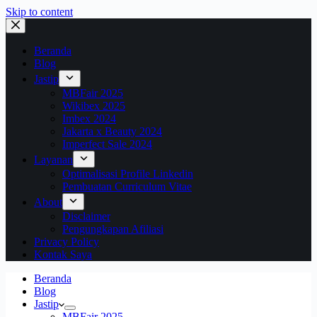
Skip to content
Beranda
Blog
Jastip
MBFair 2025
Wikibex 2025
Imbex 2024
Jakarta x Beauty 2024
Imperfect Sale 2024
Layanan
Optimalisasi Profile Linkedin
Pembuatan Curriculum Vitae
About
Disclaimer
Pengungkapan Afiliasi
Privacy Policy
Kontak Saya
Beranda
Blog
Jastip
MBFair 2025