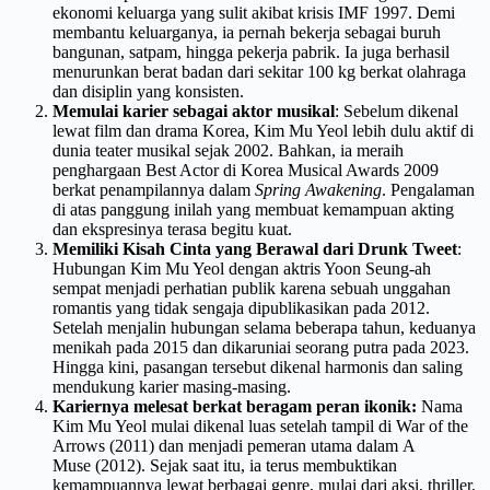
ekonomi keluarga yang sulit akibat krisis IMF 1997. Demi
membantu keluarganya, ia pernah bekerja sebagai buruh
bangunan, satpam, hingga pekerja pabrik. Ia juga berhasil
menurunkan berat badan dari sekitar 100 kg berkat olahraga
dan disiplin yang konsisten.
Memulai karier sebagai aktor musikal
: Sebelum dikenal
lewat film dan drama Korea, Kim Mu Yeol lebih dulu aktif di
dunia teater musikal sejak 2002. Bahkan, ia meraih
penghargaan Best Actor di Korea Musical Awards 2009
berkat penampilannya dalam
Spring Awakening
. Pengalaman
di atas panggung inilah yang membuat kemampuan akting
dan ekspresinya terasa begitu kuat.
Memiliki Kisah Cinta yang Berawal dari Drunk Tweet
:
Hubungan Kim Mu Yeol dengan aktris Yoon Seung-ah
sempat menjadi perhatian publik karena sebuah unggahan
romantis yang tidak sengaja dipublikasikan pada 2012.
Setelah menjalin hubungan selama beberapa tahun, keduanya
menikah pada 2015 dan dikaruniai seorang putra pada 2023.
Hingga kini, pasangan tersebut dikenal harmonis dan saling
mendukung karier masing-masing.
Kariernya melesat berkat beragam peran ikonik:
Nama
Kim Mu Yeol mulai dikenal luas setelah tampil di War of the
Arrows (2011) dan menjadi pemeran utama dalam A
Muse (2012). Sejak saat itu, ia terus membuktikan
kemampuannya lewat berbagai genre, mulai dari aksi, thriller,