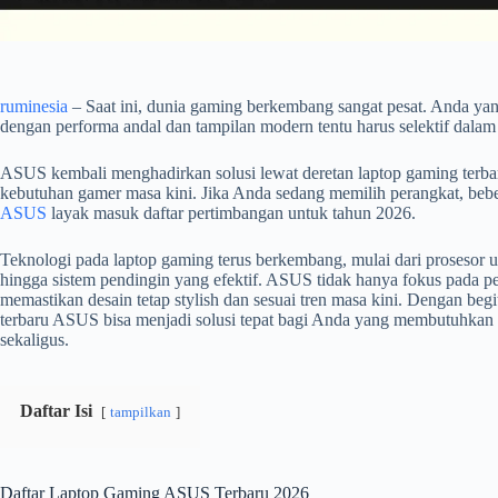
ruminesia
– Saat ini, dunia gaming berkembang sangat pesat. Anda ya
dengan performa andal dan tampilan modern tentu harus selektif dalam
ASUS kembali menghadirkan solusi lewat deretan laptop gaming terb
kebutuhan gamer masa kini. Jika Anda sedang memilih perangkat, bebe
ASUS
layak masuk daftar pertimbangan untuk tahun 2026.
Teknologi pada laptop gaming terus berkembang, mulai dari prosesor 
hingga sistem pendingin yang efektif. ASUS tidak hanya fokus pada pe
memastikan desain tetap stylish dan sesuai tren masa kini. Dengan beg
terbaru ASUS bisa menjadi solusi tepat bagi Anda yang membutuhka
sekaligus.
Daftar Isi
tampilkan
Daftar Laptop Gaming ASUS Terbaru 2026