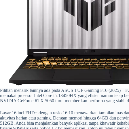
Pilihan menarik lainnya ada pada ASUS TUF Gaming F16 (2025) – F
memakai prosesor Intel Core i5-13450HX yang efisien namun tetap ber
NVIDIA GeForce RTX 5050 turut memberikan performa yang stabil di
Layar 16 inci FHD+ dengan rasio 16:10 menawarkan tampilan luas dan 
aktivitas harian atau gaming. Dengan memori hingga 64GB dan peny
512GB, Anda bisa menjalankan banyak aplikasi tanpa khawatir kehabisa
baterai 90WHrs serta bobot 2,2 kg memastikan laptop ini tetap nyama