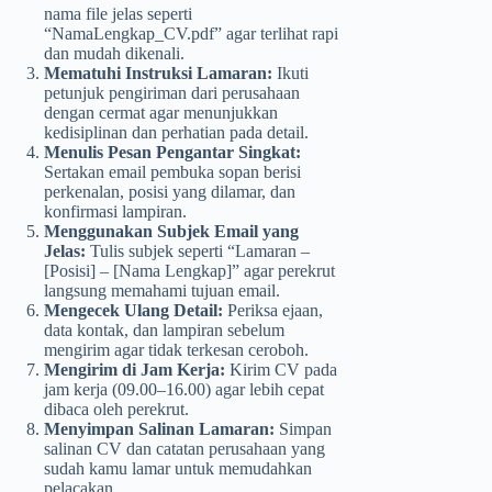
nama file jelas seperti
“NamaLengkap_CV.pdf” agar terlihat rapi
dan mudah dikenali.
Mematuhi Instruksi Lamaran:
Ikuti
petunjuk pengiriman dari perusahaan
dengan cermat agar menunjukkan
kedisiplinan dan perhatian pada detail.
Menulis Pesan Pengantar Singkat:
Sertakan email pembuka sopan berisi
perkenalan, posisi yang dilamar, dan
konfirmasi lampiran.
Menggunakan Subjek Email yang
Jelas:
Tulis subjek seperti “Lamaran –
[Posisi] – [Nama Lengkap]” agar perekrut
langsung memahami tujuan email.
Mengecek Ulang Detail:
Periksa ejaan,
data kontak, dan lampiran sebelum
mengirim agar tidak terkesan ceroboh.
Mengirim di Jam Kerja:
Kirim CV pada
jam kerja (09.00–16.00) agar lebih cepat
dibaca oleh perekrut.
Menyimpan Salinan Lamaran:
Simpan
salinan CV dan catatan perusahaan yang
sudah kamu lamar untuk memudahkan
pelacakan.