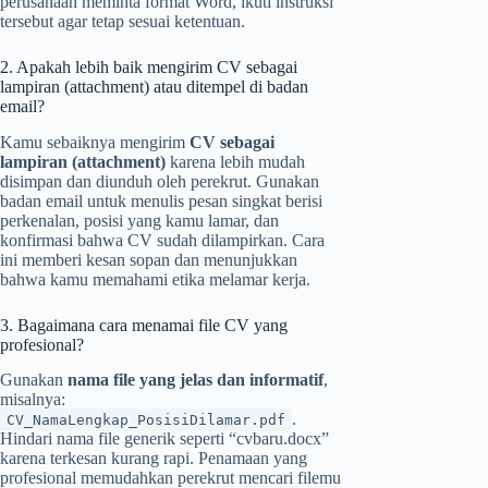
perusahaan meminta format Word, ikuti instruksi
tersebut agar tetap sesuai ketentuan.
2. Apakah lebih baik mengirim CV sebagai
lampiran (attachment) atau ditempel di badan
email?
Kamu sebaiknya mengirim
CV sebagai
lampiran (attachment)
karena lebih mudah
disimpan dan diunduh oleh perekrut. Gunakan
badan email untuk menulis pesan singkat berisi
perkenalan, posisi yang kamu lamar, dan
konfirmasi bahwa CV sudah dilampirkan. Cara
ini memberi kesan sopan dan menunjukkan
bahwa kamu memahami etika melamar kerja.
3. Bagaimana cara menamai file CV yang
profesional?
Gunakan
nama file yang jelas dan informatif
,
misalnya:
.
CV_NamaLengkap_PosisiDilamar.pdf
Hindari nama file generik seperti “cvbaru.docx”
karena terkesan kurang rapi. Penamaan yang
profesional memudahkan perekrut mencari filemu