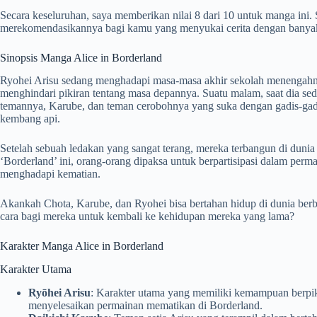
Secara keseluruhan, saya memberikan nilai 8 dari 10 untuk manga ini.
merekomendasikannya bagi kamu yang menyukai cerita dengan banyak 
Sinopsis Manga Alice in Borderland
Ryohei Arisu sedang menghadapi masa-masa akhir sekolah menengahn
menghindari pikiran tentang masa depannya. Suatu malam, saat dia s
temannya, Karube, dan teman cerobohnya yang suka dengan gadis-gadi
kembang api.
Setelah sebuah ledakan yang sangat terang, mereka terbangun di dunia
‘Borderland’ ini, orang-orang dipaksa untuk berpartisipasi dalam per
menghadapi kematian.
Akankah Chota, Karube, dan Ryohei bisa bertahan hidup di dunia ber
cara bagi mereka untuk kembali ke kehidupan mereka yang lama?
Karakter Manga Alice in Borderland
Karakter Utama
Ryōhei Arisu
: Karakter utama yang memiliki kemampuan berpik
menyelesaikan permainan mematikan di Borderland.