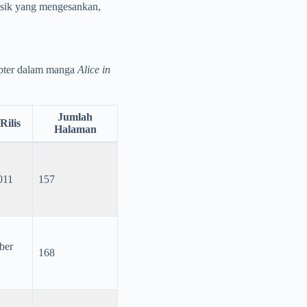
fisik yang mengesankan,
apter dalam manga
Alice in
Jumlah
Rilis
Halaman
011
157
ber
168