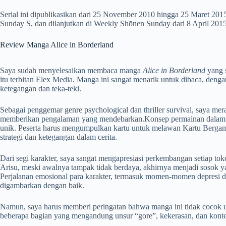
Serial ini dipublikasikan dari 25 November 2010 hingga 25 Maret 201
Sunday S, dan dilanjutkan di Weekly Shōnen Sunday dari 8 April 201
Review Manga Alice in Borderland
Saya sudah menyelesaikan membaca manga
Alice in Borderland
yang s
itu terbitan Elex Media. Manga ini sangat menarik untuk dibaca, denga
ketegangan dan teka-teki.
Sebagai penggemar genre psychological dan thriller survival, saya mer
memberikan pengalaman yang mendebarkan.Konsep permainan dalam m
unik. Peserta harus mengumpulkan kartu untuk melawan Kartu Berg
strategi dan ketegangan dalam cerita.
Dari segi karakter, saya sangat mengapresiasi perkembangan setiap tok
Arisu, meski awalnya tampak tidak berdaya, akhirnya menjadi sosok y
Perjalanan emosional para karakter, termasuk momen-momen depresi 
digambarkan dengan baik.
Namun, saya harus memberi peringatan bahwa manga ini tidak cocok 
beberapa bagian yang mengandung unsur “gore”, kekerasan, dan konte