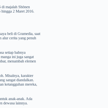
5 di majalah Shōnen
5 hingga 2 Maret 2016.
aya beli di Gramedia, saat
n alur cerita yang penuh
asa setiap babnya
anga ini juga sangat
ambar, menambah elemen
oh. Misalnya, karakter
ang sangat diandalkan.
dan ketangguhan mereka,
untuk anak-anak. Ada
n dewasa lainnya.