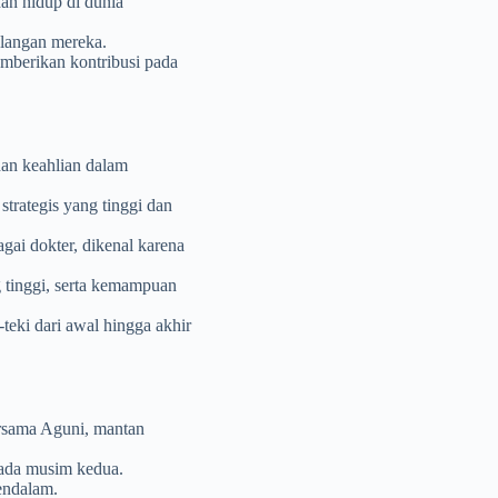
han hidup di dunia
alangan mereka.
emberikan kontribusi pada
dan keahlian dalam
strategis yang tinggi dan
agai dokter, dikenal karena
g tinggi, serta kemampuan
-teki dari awal hingga akhir
rsama Aguni, mantan
pada musim kedua.
endalam.