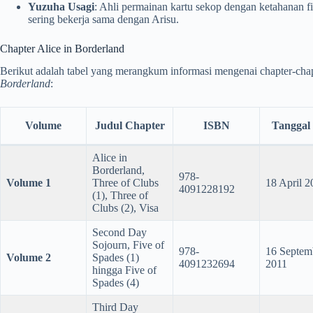
Yuzuha Usagi
: Ahli permainan kartu sekop dengan ketahanan 
sering bekerja sama dengan Arisu.
Chapter Alice in Borderland
Berikut adalah tabel yang merangkum informasi mengenai chapter-ch
Borderland
:
Volume
Judul Chapter
ISBN
Tanggal 
Alice in
Borderland,
978-
Volume 1
Three of Clubs
18 April 2
4091228192
(1), Three of
Clubs (2), Visa
Second Day
Sojourn, Five of
978-
16 Septem
Volume 2
Spades (1)
4091232694
2011
hingga Five of
Spades (4)
Third Day