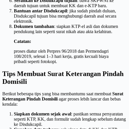
Serahkan ke Disdukcapil tujuan
: bawa SKPWNI ke
daerah tujuan untuk membuat KK dan e-KTP baru.
Bantuan antar Disdukcapil
: jika sudah pindah duluan,
Disdukcapil tujuan bisa menghubungi daerah asal secara
elektronik.
Dokumen tambahan
: siapkan KTP-el asli dan dokumen
pendukung lain seperti surat nikah atau akta kelahiran.
Catatan:
proses diatur oleh Perpres 96/2018 dan Permendagri
108/2019, selesai 1–3 hari kerja, gratis kecuali biaya
pribadi seperti fotokopi.
Tips Membuat Surat Keterangan Pindah
Domisili
Berikut beberapa tips yang bisa membantumu saat membuat
Surat
Keterangan Pindah Domisili
agar proses lebih lancar dan bebas
kendala:
Siapkan dokumen sejak awal
: pastikan semua persyaratan
seperti KTP, KK, dan formulir sudah lengkap sebelum datang
ke Disdukcapil.