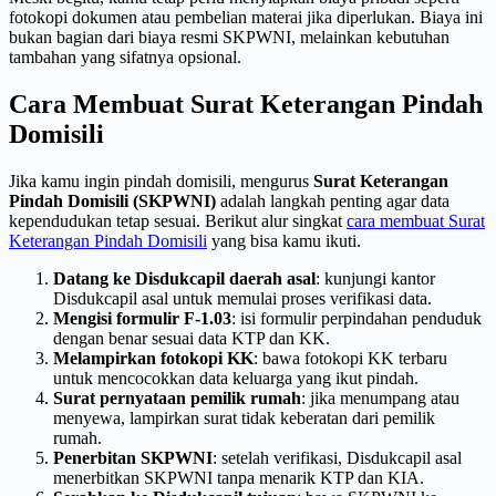
fotokopi dokumen atau pembelian materai jika diperlukan. Biaya ini
bukan bagian dari biaya resmi SKPWNI, melainkan kebutuhan
tambahan yang sifatnya opsional.
Cara Membuat Surat Keterangan Pindah
Domisili
Jika kamu ingin pindah domisili, mengurus
Surat Keterangan
Pindah Domisili (SKPWNI)
adalah langkah penting agar data
kependudukan tetap sesuai. Berikut alur singkat
cara membuat Surat
Keterangan Pindah Domisili
yang bisa kamu ikuti.
Datang ke Disdukcapil daerah asal
: kunjungi kantor
Disdukcapil asal untuk memulai proses verifikasi data.
Mengisi formulir F-1.03
: isi formulir perpindahan penduduk
dengan benar sesuai data KTP dan KK.
Melampirkan fotokopi KK
: bawa fotokopi KK terbaru
untuk mencocokkan data keluarga yang ikut pindah.
Surat pernyataan pemilik rumah
: jika menumpang atau
menyewa, lampirkan surat tidak keberatan dari pemilik
rumah.
Penerbitan SKPWNI
: setelah verifikasi, Disdukcapil asal
menerbitkan SKPWNI tanpa menarik KTP dan KIA.