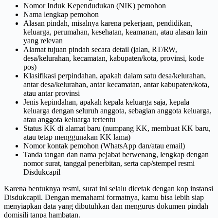
Nomor Induk Kependudukan (NIK) pemohon
Nama lengkap pemohon
Alasan pindah, misalnya karena pekerjaan, pendidikan,
keluarga, perumahan, kesehatan, keamanan, atau alasan lain
yang relevan
Alamat tujuan pindah secara detail (jalan, RT/RW,
desa/kelurahan, kecamatan, kabupaten/kota, provinsi, kode
pos)
Klasifikasi perpindahan, apakah dalam satu desa/kelurahan,
antar desa/kelurahan, antar kecamatan, antar kabupaten/kota,
atau antar provinsi
Jenis kepindahan, apakah kepala keluarga saja, kepala
keluarga dengan seluruh anggota, sebagian anggota keluarga,
atau anggota keluarga tertentu
Status KK di alamat baru (numpang KK, membuat KK baru,
atau tetap menggunakan KK lama)
Nomor kontak pemohon (WhatsApp dan/atau email)
Tanda tangan dan nama pejabat berwenang, lengkap dengan
nomor surat, tanggal penerbitan, serta cap/stempel resmi
Disdukcapil
Karena bentuknya resmi, surat ini selalu dicetak dengan kop instansi
Disdukcapil. Dengan memahami formatnya, kamu bisa lebih siap
menyiapkan data yang dibutuhkan dan mengurus dokumen pindah
domisili tanpa hambatan.