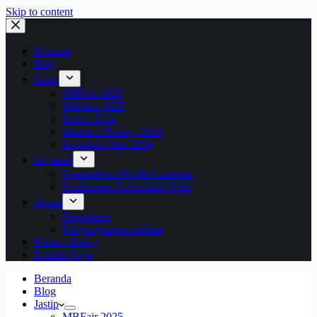
Skip to content
Beranda
Blog
Jastip
MBFair 2025
Wikibex 2025
Imbex 2024
Jakarta x Beauty 2024
Imperfect Sale 2024
Layanan
Optimalisasi Profile Linkedin
Pembuatan Curriculum Vitae
About
Disclaimer
Pengungkapan Afiliasi
Privacy Policy
Kontak Saya
Beranda
Blog
Jastip
MBFair 2025