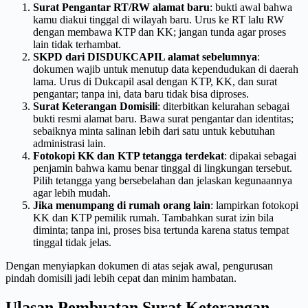
Surat Pengantar RT/RW alamat baru
: bukti awal bahwa
kamu diakui tinggal di wilayah baru. Urus ke RT lalu RW
dengan membawa KTP dan KK; jangan tunda agar proses
lain tidak terhambat.
SKPD dari DISDUKCAPIL alamat sebelumnya
:
dokumen wajib untuk menutup data kependudukan di daerah
lama. Urus di Dukcapil asal dengan KTP, KK, dan surat
pengantar; tanpa ini, data baru tidak bisa diproses.
Surat Keterangan Domisili
: diterbitkan kelurahan sebagai
bukti resmi alamat baru. Bawa surat pengantar dan identitas;
sebaiknya minta salinan lebih dari satu untuk kebutuhan
administrasi lain.
Fotokopi KK dan KTP tetangga terdekat
: dipakai sebagai
penjamin bahwa kamu benar tinggal di lingkungan tersebut.
Pilih tetangga yang bersebelahan dan jelaskan kegunaannya
agar lebih mudah.
Jika menumpang di rumah orang lain
: lampirkan fotokopi
KK dan KTP pemilik rumah. Tambahkan surat izin bila
diminta; tanpa ini, proses bisa tertunda karena status tempat
tinggal tidak jelas.
Dengan menyiapkan dokumen di atas sejak awal, pengurusan
pindah domisili jadi lebih cepat dan minim hambatan.
Ulasan Pembuatan Surat Keterangan