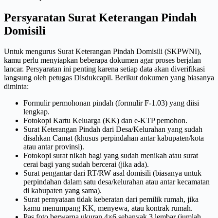
Persyaratan Surat Keterangan Pindah
Domisili
Untuk mengurus Surat Keterangan Pindah Domisili (SKPWNI),
kamu perlu menyiapkan beberapa dokumen agar proses berjalan
lancar. Persyaratan ini penting karena setiap data akan diverifikasi
langsung oleh petugas Disdukcapil. Berikut dokumen yang biasanya
diminta:
Formulir permohonan pindah (formulir F-1.03) yang diisi
lengkap.
Fotokopi Kartu Keluarga (KK) dan e-KTP pemohon.
Surat Keterangan Pindah dari Desa/Kelurahan yang sudah
disahkan Camat (khusus perpindahan antar kabupaten/kota
atau antar provinsi).
Fotokopi surat nikah bagi yang sudah menikah atau surat
cerai bagi yang sudah bercerai (jika ada).
Surat pengantar dari RT/RW asal domisili (biasanya untuk
perpindahan dalam satu desa/kelurahan atau antar kecamatan
di kabupaten yang sama).
Surat pernyataan tidak keberatan dari pemilik rumah, jika
kamu menumpang KK, menyewa, atau kontrak rumah.
Pas foto berwarna ukuran 4×6 sebanyak 3 lembar (jumlah