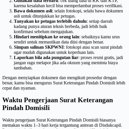
Gunakan data terbaru
: cek ulang data di KK dan KTP,
karena kesalahan kecil bisa memperlambat proses verifikasi.
Bawa dokumen asli
: selain fotokopi, selalu bawa dokumen
asli untuk ditunjukkan ke petugas.
Tanyakan ke petugas terlebih dahulu
: setiap daerah
kadang punya aturan teknis berbeda, jadi lebih baik
konfirmasi sebelum mengajukan.
Hindari menitipkan ke orang lain
: sebaiknya kamu urus
sendiri untuk memastikan data diisi dengan benar.
Simpan salinan SKPWNI
: fotokopi atau scan surat pindah
agar mudah digunakan untuk keperluan lain.
Laporkan bila ada pungutan liar
: proses resmi gratis, jadi
jangan ragu melapor jika ada oknum yang meminta biaya
tambahan.
Dengan menyiapkan dokumen dan mengikuti prosedur dengan
benar, kamu bisa mengurus Surat Keterangan Pindah Domisili lebih
cepat dan nyaman.
Waktu Pengerjaan Surat Keterangan
Pindah Domisili
Waktu pengerjaan Surat Keterangan Pindah Domisili biasanya
memakan waktu 1–3 hari kerja tergantung antrean di Disdukcapil.