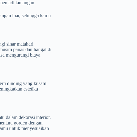
menjadi tantangan.
angan luar, sehingga kamu
gi sinar matahari
 musim panas dan hangat di
isa mengurangi biaya
erti dinding yang kusam
eningkatkan estetika
u dalam dekorasi interior.
mentara gorden dengan
kamu untuk menyesuaikan