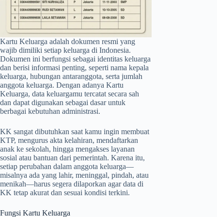
Kartu Keluarga adalah dokumen resmi yang
wajib dimiliki setiap keluarga di Indonesia.
Dokumen ini berfungsi sebagai identitas keluarga
dan berisi informasi penting, seperti nama kepala
keluarga, hubungan antaranggota, serta jumlah
anggota keluarga. Dengan adanya Kartu
Keluarga, data keluargamu tercatat secara sah
dan dapat digunakan sebagai dasar untuk
berbagai kebutuhan administrasi.
KK sangat dibutuhkan saat kamu ingin membuat
KTP, mengurus akta kelahiran, mendaftarkan
anak ke sekolah, hingga mengakses layanan
sosial atau bantuan dari pemerintah. Karena itu,
setiap perubahan dalam anggota keluarga—
misalnya ada yang lahir, meninggal, pindah, atau
menikah—harus segera dilaporkan agar data di
KK tetap akurat dan sesuai kondisi terkini.
Fungsi Kartu Keluarga