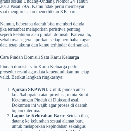
gratis sesuai Undang-Undang Nomor 24 Tahun
2013 Pasal 79A. Kamu tidak perlu membayar
saat mengurus atau menerbitkan KK baru.
Namun, beberapa daerah bisa memberi denda
jika terlambat melaporkan peristiwa penting,
seperti kelahiran atau pindah domisili. Karena itu,
sebaiknya segera laporkan setiap perubahan agar
data tetap akurat dan kamu terhindar dari sanksi.
Cara Pindah Domisili Satu Kartu Keluarga
Pindah domisili satu Kartu Keluarga perlu
prosedur resmi agar data kependudukanmu tetap
valid. Berikut langkah ringkasnya:
Ajukan SKPWNI
: Untuk pindah antar
kota/kabupaten atau provinsi, minta Surat
Keterangan Pindah di Dukcapil asal.
Dokumen ini wajib agar proses di daerah
tujuan diterima.
Lapor ke Kelurahan Baru
: Setelah tiba,
datang ke kelurahan sesuai alamat baru
untuk melaporkan kepindahan sekaligus