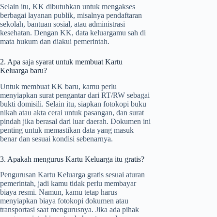
Selain itu, KK dibutuhkan untuk mengakses
berbagai layanan publik, misalnya pendaftaran
sekolah, bantuan sosial, atau administrasi
kesehatan. Dengan KK, data keluargamu sah di
mata hukum dan diakui pemerintah.
2. Apa saja syarat untuk membuat Kartu
Keluarga baru?
Untuk membuat KK baru, kamu perlu
menyiapkan surat pengantar dari RT/RW sebagai
bukti domisili. Selain itu, siapkan fotokopi buku
nikah atau akta cerai untuk pasangan, dan surat
pindah jika berasal dari luar daerah. Dokumen ini
penting untuk memastikan data yang masuk
benar dan sesuai kondisi sebenarnya.
3. Apakah mengurus Kartu Keluarga itu gratis?
Pengurusan Kartu Keluarga gratis sesuai aturan
pemerintah, jadi kamu tidak perlu membayar
biaya resmi. Namun, kamu tetap harus
menyiapkan biaya fotokopi dokumen atau
transportasi saat mengurusnya. Jika ada pihak