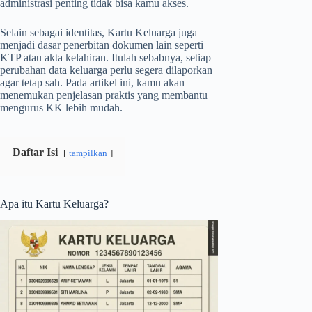
administrasi penting tidak bisa kamu akses.
Selain sebagai identitas, Kartu Keluarga juga
menjadi dasar penerbitan dokumen lain seperti
KTP atau akta kelahiran. Itulah sebabnya, setiap
perubahan data keluarga perlu segera dilaporkan
agar tetap sah. Pada artikel ini, kamu akan
menemukan penjelasan praktis yang membantu
mengurus KK lebih mudah.
Daftar Isi
tampilkan
Apa itu Kartu Keluarga?