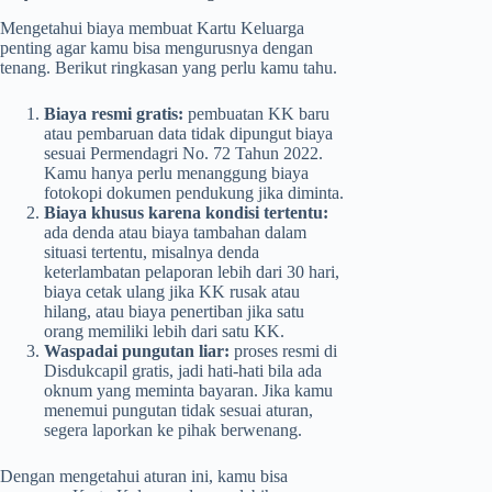
Mengetahui biaya membuat Kartu Keluarga
penting agar kamu bisa mengurusnya dengan
tenang. Berikut ringkasan yang perlu kamu tahu.
Biaya resmi gratis:
pembuatan KK baru
atau pembaruan data tidak dipungut biaya
sesuai Permendagri No. 72 Tahun 2022.
Kamu hanya perlu menanggung biaya
fotokopi dokumen pendukung jika diminta.
Biaya khusus karena kondisi tertentu:
ada denda atau biaya tambahan dalam
situasi tertentu, misalnya denda
keterlambatan pelaporan lebih dari 30 hari,
biaya cetak ulang jika KK rusak atau
hilang, atau biaya penertiban jika satu
orang memiliki lebih dari satu KK.
Waspadai pungutan liar:
proses resmi di
Disdukcapil gratis, jadi hati-hati bila ada
oknum yang meminta bayaran. Jika kamu
menemui pungutan tidak sesuai aturan,
segera laporkan ke pihak berwenang.
Dengan mengetahui aturan ini, kamu bisa