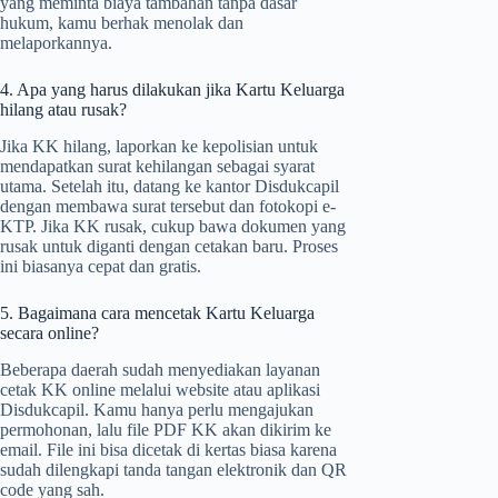
yang meminta biaya tambahan tanpa dasar
hukum, kamu berhak menolak dan
melaporkannya.
4. Apa yang harus dilakukan jika Kartu Keluarga
hilang atau rusak?
Jika KK hilang, laporkan ke kepolisian untuk
mendapatkan surat kehilangan sebagai syarat
utama. Setelah itu, datang ke kantor Disdukcapil
dengan membawa surat tersebut dan fotokopi e-
KTP. Jika KK rusak, cukup bawa dokumen yang
rusak untuk diganti dengan cetakan baru. Proses
ini biasanya cepat dan gratis.
5. Bagaimana cara mencetak Kartu Keluarga
secara online?
Beberapa daerah sudah menyediakan layanan
cetak KK online melalui website atau aplikasi
Disdukcapil. Kamu hanya perlu mengajukan
permohonan, lalu file PDF KK akan dikirim ke
email. File ini bisa dicetak di kertas biasa karena
sudah dilengkapi tanda tangan elektronik dan QR
code yang sah.