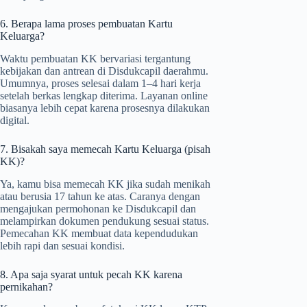
6. Berapa lama proses pembuatan Kartu
Keluarga?
Waktu pembuatan KK bervariasi tergantung
kebijakan dan antrean di Disdukcapil daerahmu.
Umumnya, proses selesai dalam 1–4 hari kerja
setelah berkas lengkap diterima. Layanan online
biasanya lebih cepat karena prosesnya dilakukan
digital.
7. Bisakah saya memecah Kartu Keluarga (pisah
KK)?
Ya, kamu bisa memecah KK jika sudah menikah
atau berusia 17 tahun ke atas. Caranya dengan
mengajukan permohonan ke Disdukcapil dan
melampirkan dokumen pendukung sesuai status.
Pemecahan KK membuat data kependudukan
lebih rapi dan sesuai kondisi.
8. Apa saja syarat untuk pecah KK karena
pernikahan?