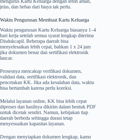
mengurus Kartu Keluarga dengan lebih aman,
jelas, dan bebas dari biaya tak perlu.
Waktu Pengurusan Membuat Kartu Keluarga
Waktu pengurusan Kartu Keluarga biasanya 1–4
hari kerja setelah semua syarat lengkap diterima
Disdukcapil. Beberapa daerah bisa
menyelesaikan lebih cepat, bahkan 1 x 24 jam
jika dokumen benar dan sertifikasi elektronik
lancar.
Prosesnya mencakup verifikasi dokumen,
validasi data, sertifikasi elektronik, dan
pencetakan KK. Jika ada kesalahan data, waktu
bisa bertambah karena perlu koreksi.
Melalui layanan online, KK bisa lebih cepat
diproses dan hasilnya dikirim dalam bentuk PDF
untuk dicetak sendiri. Namun, kebijakan tiap
daerah berbeda sehingga durasi tetap
menyesuaikan kapasitas layanan.
Dengan menyiapkan dokumen lengkap, kamu