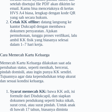
setelah disetujui file PDF akan dikirim ke
email. Kamu bisa mencetaknya di kertas
HVS A4 biasa, lengkap dengan kode QR
yang sah secara hukum.
Cetak KK offline:
datang langsung ke
kantor Dukcapil dengan membawa
dokumen persyaratan. Ajukan
permohonan, tunggu proses verifikasi, lalu
ambil KK fisik yang biasanya selesai
dalam 1–7 hari kerja.
Cara Memecah Kartu Keluarga
Memecah Kartu Keluarga dilakukan saat ada
perubahan status, seperti menikah, bercerai,
pindah domisili, atau ingin punya KK sendiri.
Tujuannya agar data kependudukan tetap akurat
dan sesuai kondisi keluarga.
Syarat memecah KK:
bawa KK asli, isi
formulir dari Disdukcapil, dan siapkan
dokumen pendukung seperti buku nikah,
surat cerai, atau surat pindah. Untuk anak
di bawah 17 tahun, biasanya diminta