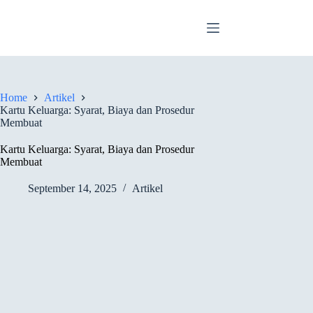
Skip
to
content
Home
Artikel
Kartu Keluarga: Syarat, Biaya dan Prosedur
Membuat
Kartu Keluarga: Syarat, Biaya dan Prosedur
Membuat
September 14, 2025
Artikel