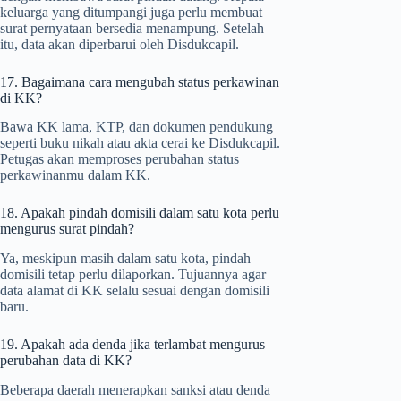
keluarga yang ditumpangi juga perlu membuat
surat pernyataan bersedia menampung. Setelah
itu, data akan diperbarui oleh Disdukcapil.
17. Bagaimana cara mengubah status perkawinan
di KK?
Bawa KK lama, KTP, dan dokumen pendukung
seperti buku nikah atau akta cerai ke Disdukcapil.
Petugas akan memproses perubahan status
perkawinanmu dalam KK.
18. Apakah pindah domisili dalam satu kota perlu
mengurus surat pindah?
Ya, meskipun masih dalam satu kota, pindah
domisili tetap perlu dilaporkan. Tujuannya agar
data alamat di KK selalu sesuai dengan domisili
baru.
19. Apakah ada denda jika terlambat mengurus
perubahan data di KK?
Beberapa daerah menerapkan sanksi atau denda