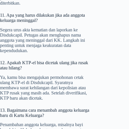
diterbitkan.
11. Apa yang harus dilakukan jika ada anggota
keluarga meninggal?
Segera urus akta kematian dan laporkan ke
Disdukcapil. Petugas akan menghapus nama
anggota yang meninggal dari KK. Langkah ini
penting untuk menjaga keakuratan data
kependudukan.
12. Apakah KTP-el bisa dicetak ulang jika rusak
atau hilang?
Ya, kamu bisa mengajukan permohonan cetak
ulang KTP-el di Disdukcapil. Syaratnya
membawa surat kehilangan dari kepolisian atau
KTP rusak yang masih ada. Setelah diverifikasi,
KTP baru akan dicetak.
13. Bagaimana cara menambah anggota keluarga
baru di Kartu Keluarga?
Penambahan anggota keluarga, misalnya bayi