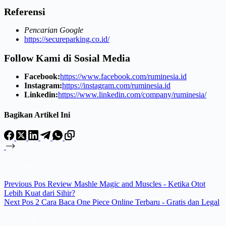
Referensi
Pencarian Google
https://secureparking.co.id/
Follow Kami di Sosial Media
Facebook:
https://www.facebook.com/ruminesia.id
Instagram:
https://instagram.com/ruminesia.id
Linkedin:
https://www.linkedin.com/company/ruminesia/
Bagikan Artikel Ini
Previous
Pos
Review Mashle Magic and Muscles - Ketika Otot
Lebih Kuat dari Sihir?
Next
Pos
2 Cara Baca One Piece Online Terbaru - Gratis dan Legal