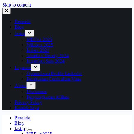
Skip to content
Beranda
Blog
Jastip
MBFair 2025
Wikibex 2025
Imbex 2024
Jakarta x Beauty 2024
Imperfect Sale 2024
Layanan
Optimalisasi Profile Linkedin
Pembuatan Curriculum Vitae
About
Disclaimer
Pengungkapan Afiliasi
Privacy Policy
Kontak Saya
Beranda
Blog
Jastip
MBFair 2025