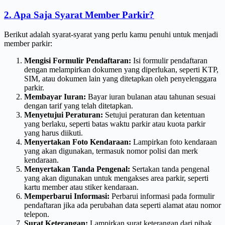
2. Apa Saja Syarat Member Parkir?
Berikut adalah syarat-syarat yang perlu kamu penuhi untuk menjadi
member parkir:
Mengisi Formulir Pendaftaran:
Isi formulir pendaftaran
dengan melampirkan dokumen yang diperlukan, seperti KTP,
SIM, atau dokumen lain yang ditetapkan oleh penyelenggara
parkir.
Membayar Iuran:
Bayar iuran bulanan atau tahunan sesuai
dengan tarif yang telah ditetapkan.
Menyetujui Peraturan:
Setujui peraturan dan ketentuan
yang berlaku, seperti batas waktu parkir atau kuota parkir
yang harus diikuti.
Menyertakan Foto Kendaraan:
Lampirkan foto kendaraan
yang akan digunakan, termasuk nomor polisi dan merk
kendaraan.
Menyertakan Tanda Pengenal:
Sertakan tanda pengenal
yang akan digunakan untuk mengakses area parkir, seperti
kartu member atau stiker kendaraan.
Memperbarui Informasi:
Perbarui informasi pada formulir
pendaftaran jika ada perubahan data seperti alamat atau nomor
telepon.
Surat Keterangan:
Lampirkan surat keterangan dari pihak