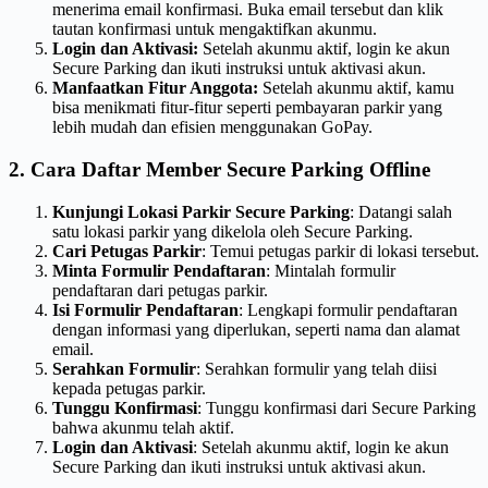
menerima email konfirmasi. Buka email tersebut dan klik
tautan konfirmasi untuk mengaktifkan akunmu.
Login dan Aktivasi:
Setelah akunmu aktif, login ke akun
Secure Parking dan ikuti instruksi untuk aktivasi akun.
Manfaatkan Fitur Anggota:
Setelah akunmu aktif, kamu
bisa menikmati fitur-fitur seperti pembayaran parkir yang
lebih mudah dan efisien menggunakan GoPay.
2. Cara Daftar Member Secure Parking Offline
Kunjungi Lokasi Parkir Secure Parking
: Datangi salah
satu lokasi parkir yang dikelola oleh Secure Parking.
Cari Petugas Parkir
: Temui petugas parkir di lokasi tersebut.
Minta Formulir Pendaftaran
: Mintalah formulir
pendaftaran dari petugas parkir.
Isi Formulir Pendaftaran
: Lengkapi formulir pendaftaran
dengan informasi yang diperlukan, seperti nama dan alamat
email.
Serahkan Formulir
: Serahkan formulir yang telah diisi
kepada petugas parkir.
Tunggu Konfirmasi
: Tunggu konfirmasi dari Secure Parking
bahwa akunmu telah aktif.
Login dan Aktivasi
: Setelah akunmu aktif, login ke akun
Secure Parking dan ikuti instruksi untuk aktivasi akun.