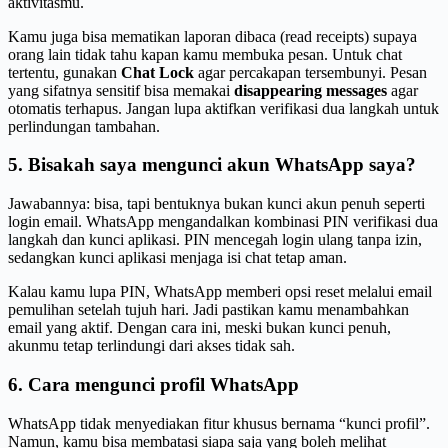
aktivitasmu.
Kamu juga bisa mematikan laporan dibaca (read receipts) supaya
orang lain tidak tahu kapan kamu membuka pesan. Untuk chat
tertentu, gunakan
Chat Lock
agar percakapan tersembunyi. Pesan
yang sifatnya sensitif bisa memakai
disappearing messages
agar
otomatis terhapus. Jangan lupa aktifkan verifikasi dua langkah untuk
perlindungan tambahan.
5. Bisakah saya mengunci akun WhatsApp saya?
Jawabannya: bisa, tapi bentuknya bukan kunci akun penuh seperti
login email. WhatsApp mengandalkan kombinasi PIN verifikasi dua
langkah dan kunci aplikasi. PIN mencegah login ulang tanpa izin,
sedangkan kunci aplikasi menjaga isi chat tetap aman.
Kalau kamu lupa PIN, WhatsApp memberi opsi reset melalui email
pemulihan setelah tujuh hari. Jadi pastikan kamu menambahkan
email yang aktif. Dengan cara ini, meski bukan kunci penuh,
akunmu tetap terlindungi dari akses tidak sah.
6. Cara mengunci profil WhatsApp
WhatsApp tidak menyediakan fitur khusus bernama “kunci profil”.
Namun, kamu bisa membatasi siapa saja yang boleh melihat