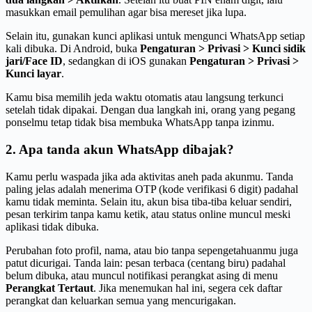
masukkan email pemulihan agar bisa mereset jika lupa.
Selain itu, gunakan kunci aplikasi untuk mengunci WhatsApp setiap
kali dibuka. Di Android, buka
Pengaturan > Privasi > Kunci sidik
jari/Face ID
, sedangkan di iOS gunakan
Pengaturan > Privasi >
Kunci layar
.
Kamu bisa memilih jeda waktu otomatis atau langsung terkunci
setelah tidak dipakai. Dengan dua langkah ini, orang yang pegang
ponselmu tetap tidak bisa membuka WhatsApp tanpa izinmu.
2. Apa tanda akun WhatsApp dibajak?
Kamu perlu waspada jika ada aktivitas aneh pada akunmu. Tanda
paling jelas adalah menerima OTP (kode verifikasi 6 digit) padahal
kamu tidak meminta. Selain itu, akun bisa tiba-tiba keluar sendiri,
pesan terkirim tanpa kamu ketik, atau status online muncul meski
aplikasi tidak dibuka.
Perubahan foto profil, nama, atau bio tanpa sepengetahuanmu juga
patut dicurigai. Tanda lain: pesan terbaca (centang biru) padahal
belum dibuka, atau muncul notifikasi perangkat asing di menu
Perangkat Tertaut
. Jika menemukan hal ini, segera cek daftar
perangkat dan keluarkan semua yang mencurigakan.