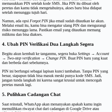
memasukkan PIN setelah kode SMS. Jika PIN itu dibuat oleh
peretas dan kamu tidak mengetahuinya, akses baru bisa didapat
setelah menunggu tujuh hari.
Namun, ada opsi
Forgot PIN
jika email sudah ditautkan ke akun.
Melalui email itu, kamu bisa mengatur ulang PIN dan mengurangi
risiko menunggu lama. Pastikan email yang ditautkan memang
milikmu dan bisa diakses.
4. Ubah PIN Verifikasi Dua Langkah Segera
Begitu akun kembali ke tanganmu, segera buka
Settings → Account
→ Two-step verification → Change PIN
. Buat PIN baru yang kuat
dan berbeda dari sebelumnya.
PIN ini berfungsi sebagai lapisan kunci tambahan. Tanpa PIN yang
benar, siapapun tidak bisa masuk meski punya kode SMS. Jadi,
jangan tunda langkah ini karena sangat krusial untuk mencegah
peretas masuk lagi.
5. Pulihkan Cadangan Chat
Saat reinstall, WhatsApp akan menanyakan apakah kamu ingin
memulihkan riwayat chat dari cadangan di Google Drive atau