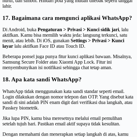
huruf, dan simbol. Hindari pola yang mudah ditebak seperti tanggal
lahir.
17. Bagaimana cara mengunci aplikasi WhatsApp?
Di Android, buka
Pengaturan > Privasi > Kunci sidik jari
, lalu
aktifkan. Kamu bisa memilih waktu jeda: langsung terkunci, satu
menit, atau lebih. Di iOS, gunakan
Settings > Privasi > Kunci
layar
lalu aktifkan Face ID atau Touch ID.
Beberapa ponsel juga punya fitur kunci aplikasi bawaan. Misalnya,
Samsung Secure Folder atau Xiaomi App Lock. Fitur ini
menyembunyikan isi notifikasi sehingga chat tetap aman.
18. Apa kata sandi WhatsApp?
WhatsApp tidak menggunakan kata sandi standar seperti email.
Login dilakukan dengan nomor telepon dan OTP. Yang disebut kata
sandi di sini adalah PIN enam digit dari verifikasi dua langkah, atau
Passkey biometrik.
Jika lupa PIN, kamu bisa meresetnya melalui email pemulihan
setelah tujuh hari. Pastikan email aktif supaya tidak kesulitan.
Dengan memahami dan menerapkan setiap langkah di atas, kamu