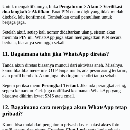
Untuk mengaktifkannya, buka
Pengaturan > Akun > Verifikasi
dua langkah > Aktifkan
. Buat PIN enam digit yang tidak mudah
ditebak, lalu konfirmasi. Tambahkan email pemulihan untuk
berjaga-jaga.
Setelah aktif, setiap kali nomor didaftarkan ulang, sistem akan
meminta PIN ini. WhatsApp juga akan mengingatkan PIN secara
berkala, biasanya seminggu sekali.
11. Bagaimana tahu jika WhatsApp diretas?
Tanda akun diretas biasanya muncul dari aktivitas aneh. Misalnya,
kamu tiba-tiba menerima OTP tanpa minta, ada pesan asing terkirim,
atau profil berubah. Akun juga bisa logout sendiri tanpa sebab.
Segera periksa menu
Perangkat Tertaut
. Jika ada perangkat asing,
segera keluarkan. Cek juga notifikasi keamanan WhatsApp yang
biasanya dikirim lewat SMS atau email.
12. Bagaimana cara menjaga akun WhatsApp tetap
pribadi?
Kamu bisa mulai dari pengaturan privasi dasar: batasi akses foto
profil, status, dan
about
. Gunakan
Chat Lock
serta kode rahasia