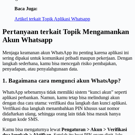
Baca Juga:
Artikel terkait Topik Aplikasi Whatsapp
Pertanyaan terkait Topik Mengamankan
Akun Whatsapp
Menjaga keamanan akun WhatsApp itu penting karena aplikasi ini
sering dipakai untuk komunikasi pribadi maupun pekerjaan. Dengan
langkah sederhana, kamu bisa mencegah risiko pembajakan,
penyadapan, atau penyalahgunaan data.
1. Bagaimana cara mengunci akun WhatsApp?
WhatsApp sebenarnya tidak memiliki sistem “kunci akun” seperti
aplikasi perbankan. Namun, kamu tetap bisa melindungi akun
dengan dua cara utama: verifikasi dua langkah dan kunci aplikasi.
Verifikasi dua langkah menambahkan PIN khusus saat nomor
didaftarkan ulang, sehingga orang lain tidak bisa masuk hanya
dengan kode SMS.
Kamu bisa mengaturnya lewat
Pengaturan > Akun > Verifikasi
dua langkah > Aktifkan
. Setelah itu buat PIN enam digit, lalu