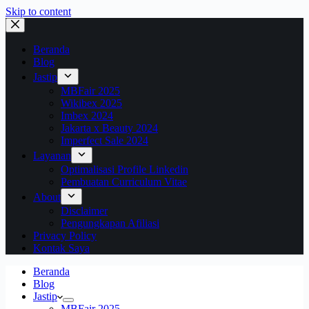
Skip to content
Beranda
Blog
Jastip
MBFair 2025
Wikibex 2025
Imbex 2024
Jakarta x Beauty 2024
Imperfect Sale 2024
Layanan
Optimalisasi Profile Linkedin
Pembuatan Curriculum Vitae
About
Disclaimer
Pengungkapan Afiliasi
Privacy Policy
Kontak Saya
Beranda
Blog
Jastip
MBFair 2025