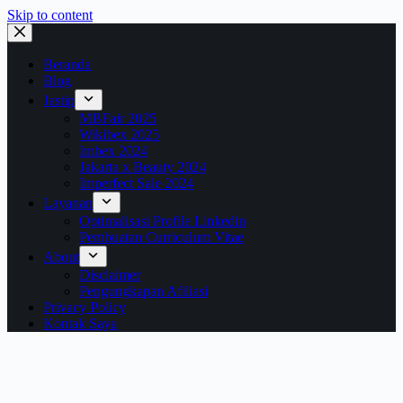
Skip to content
Beranda
Blog
Jastip
MBFair 2025
Wikibex 2025
Imbex 2024
Jakarta x Beauty 2024
Imperfect Sale 2024
Layanan
Optimalisasi Profile Linkedin
Pembuatan Curriculum Vitae
About
Disclaimer
Pengungkapan Afiliasi
Privacy Policy
Kontak Saya