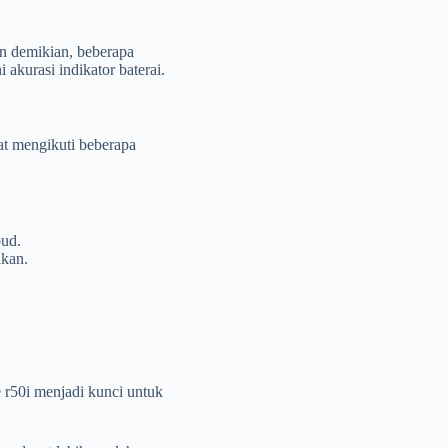
un demikian, beberapa
akurasi indikator baterai.
at mengikuti beberapa
bud.
akan.
 r50i menjadi kunci untuk