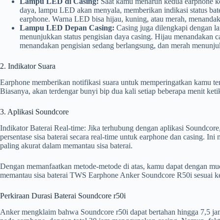
Lampu LED di Casing:
Saat kamu menaruh kedua earphone ke
daya, lampu LED akan menyala, memberikan indikasi status bat
earphone. Warna LED bisa hijau, kuning, atau merah, menandaka
Lampu LED Depan Casing:
Casing juga dilengkapi dengan 
menunjukkan status pengisian daya casing. Hijau menandakan c
menandakan pengisian sedang berlangsung, dan merah menunjukk
2. Indikator Suara
Earphone memberikan notifikasi suara untuk memperingatkan kamu tent
Biasanya, akan terdengar bunyi bip dua kali setiap beberapa menit ketika
3. Aplikasi Soundcore
Indikator Baterai Real-time: Jika terhubung dengan aplikasi Soundcore
persentase sisa baterai secara real-time untuk earphone dan casing. I
paling akurat dalam memantau sisa baterai.
Dengan memanfaatkan metode-metode di atas, kamu dapat dengan mu
memantau sisa baterai TWS Earphone Anker Soundcore R50i sesuai 
Perkiraan Durasi Baterai Soundcore r50i
Anker mengklaim bahwa Soundcore r50i dapat bertahan hingga 7,5 jam 