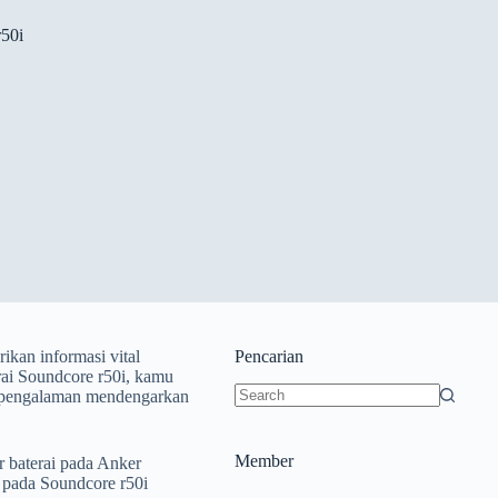
r50i
ikan informasi vital
Pencarian
rai Soundcore r50i, kamu
an pengalaman mendengarkan
Member
or baterai pada Anker
i pada Soundcore r50i