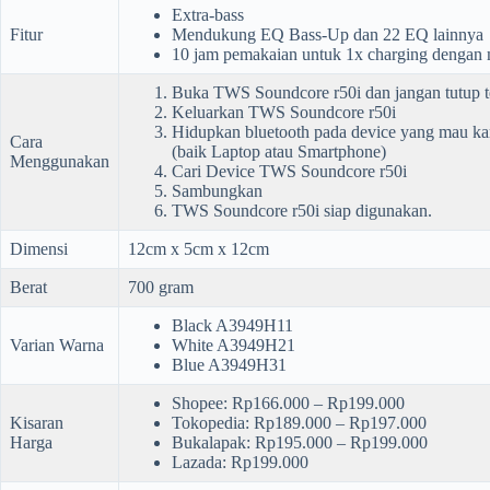
Extra-bass
Fitur
Mendukung EQ Bass-Up dan 22 EQ lainnya
10 jam pemakaian untuk 1x charging dengan 
Buka TWS Soundcore r50i dan jangan tutup t
Keluarkan TWS Soundcore r50i
Hidupkan bluetooth pada device yang mau 
Cara
(baik Laptop atau Smartphone)
Menggunakan
Cari Device TWS Soundcore r50i
Sambungkan
TWS Soundcore r50i siap digunakan.
Dimensi
12cm x 5cm x 12cm
Berat
700 gram
Black A3949H11
Varian Warna
White A3949H21
Blue A3949H31
Shopee: Rp166.000 – Rp199.000
Kisaran
Tokopedia: Rp189.000 – Rp197.000
Harga
Bukalapak: Rp195.000 – Rp199.000
Lazada: Rp199.000