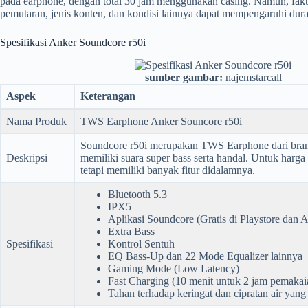
pada earphone, dengan total 30 jam menggunakan casing. Namun, fakt
pemutaran, jenis konten, dan kondisi lainnya dapat mempengaruhi dura
Spesifikasi Anker Soundcore r50i
sumber gambar:
najemstarcall
Aspek
Keterangan
Nama Produk
TWS Earphone Anker Souncore r50i
Soundcore r50i merupakan TWS Earphone dari bra
Deskripsi
memiliki suara super bass serta handal. Untuk harg
tetapi memiliki banyak fitur didalamnya.
Bluetooth 5.3
IPX5
Aplikasi Soundcore (Gratis di Playstore dan 
Extra Bass
Spesifikasi
Kontrol Sentuh
EQ Bass-Up dan 22 Mode Equalizer lainnya
Gaming Mode (Low Latency)
Fast Charging (10 menit untuk 2 jam pemakai
Tahan terhadap keringat dan cipratan air yang