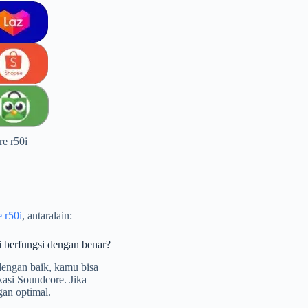
e r50i
 r50i
, antaralain:
i berfungsi dengan benar?
dengan baik, kamu bisa
kasi Soundcore. Jika
gan optimal.