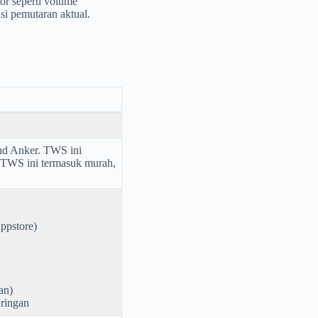
or seperti volume
si pemutaran aktual.
nd Anker. TWS ini
a TWS ini termasuk murah,
Appstore)
an)
 ringan