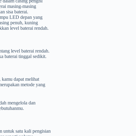
 dalam casing pengisi
erai masing-masing
n sisa baterai.
lampu LED depan yang
asing penuh, kuning
an level baterai rendah.
ang level baterai rendah.
 baterai tinggal sedikit.
, kamu dapat melihat
ni merupakan metode yang
dah mengelola dan
kebutuhanmu.
untuk satu kali pengisian