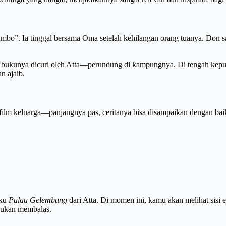
umbo”. Ia tinggal bersama Oma setelah kehilangan orang tuanya. Do
t, bukunya dicuri oleh Atta—perundung di kampungnya. Di tengah keput
n ajaib.
film keluarga—panjangnya pas, ceritanya bisa disampaikan dengan bai
uku
Pulau Gelembung
dari Atta. Di momen ini, kamu akan melihat sisi 
bukan membalas.