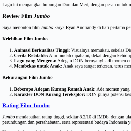
Lagu ini mengangkat hubungan Don dan Meri, dengan pesan untuk men
Review Film
Jumbo
Saya menonton film
Jumbo
karya Ryan Andriandy di hari pertama pe
Kelebihan Film Jumbo
Animasi Berkualitas Tinggi:
Visualnya memukau, sekelas Dis
Cerita Relatable:
Alur mudah dipahami, dekat dengan kehidupa
Lagu yang Mengena:
Adegan DON bernyanyi jadi momen emo
Membekas untuk Anak:
Anak saya sangat terkesan, terus me
Kekurangan Film Jumbo
Beberapa Adegan Kurang Ramah Anak:
Ada momen yang k
Karakter DON Kurang Tereksplor:
DON punya potensi besa
Rating Film Jumbo
Jumbo
mendapatkan rating tinggi, sekitar 8.2/10 di IMDb, dengan ulas
perundungan dan persahabatan, serta representasi budaya Indonesia y