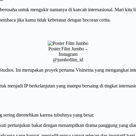
 berusaha untuk mengukir namanya di kancah internasional. Mari kita li
embaca jika kamu tidak keberatan dengan bocoran cerita.
Poster Film Jumbo –
Instagram
@jumbofilm_id
tudios. Ini merupakan proyek pertama Visinema yang mengangkat intell
uk menjadi IP berkelanjutan yang mampu bersaing di tingkat internasion
 sering diremehkan karena tubuhnya yang besar.
pertunjukan bakat dengan menampilkan drama panggung yang diambil
 keluarga yang hangat, menjadikannya sangat relevan dan inspiratif bag