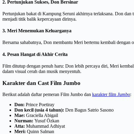
2. Pertunjukan Sukses, Don Bersinar
Pertunjukan bakat di Kampung Seruni akhirnya terlaksana. Don da
menjadi titik balik kepercayaan dirinya.
3. Meri Menemukan Keluarganya
Bersama sahabatnya, Don membantu Meri bertemu kembali dengan or
4. Pesan Hangat di Akhir Cerita
Film ditutup dengan penuh haru: Don lebih percaya diri, Meri kemba
dalam visual cerah dan musik menyentuh.
Karakter dan Cast Film Jumbo
Berikut adalah daftar pemeran Film Jumbo dan
karakter film
Jumbo
:
Don:
Prince Poetiray
Don kecil (usia 4 tahun):
Den Bagus Satrio Sasono
Mae:
Graciella Abigail
Nurman:
Yusuf Özkan
Atta:
Muhammad Adhiyat
Meri:
Quinn Salman