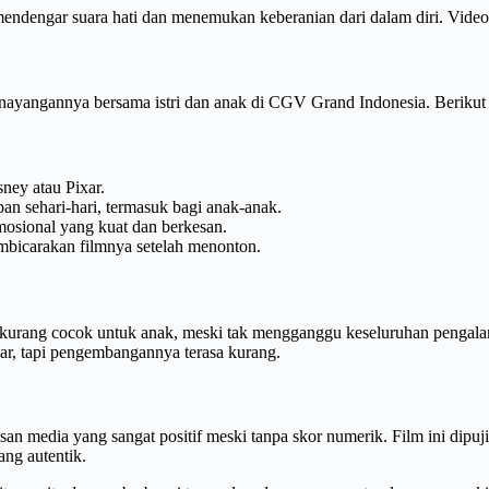
dengar suara hati dan menemukan keberanian dari dalam diri. Video 
nayangannya bersama istri dan anak di CGV Grand Indonesia. Berikut 
ney atau Pixar.
n sehari-hari, termasuk bagi anak-anak.
sional yang kuat dan berkesan.
mbicarakan filmnya setelah menonton.
urang cocok untuk anak, meski tak mengganggu keseluruhan pengal
r, tapi pengembangannya terasa kurang.
an media yang sangat positif meski tanpa skor numerik. Film ini dipuji 
ang autentik.