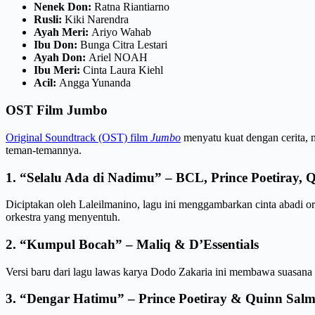
Nenek Don:
Ratna Riantiarno
Rusli:
Kiki Narendra
Ayah Meri:
Ariyo Wahab
Ibu Don:
Bunga Citra Lestari
Ayah Don:
Ariel NOAH
Ibu Meri:
Cinta Laura Kiehl
Acil:
Angga Yunanda
OST Film Jumbo
Original Soundtrack (OST) film
Jumbo
menyatu kuat dengan cerita, 
teman-temannya.
1. “Selalu Ada di Nadimu” – BCL, Prince Poetiray,
Diciptakan oleh Laleilmanino, lagu ini menggambarkan cinta abadi or
orkestra yang menyentuh.
2. “Kumpul Bocah” – Maliq & D’Essentials
Versi baru dari lagu lawas karya Dodo Zakaria ini membawa suasana
3. “Dengar Hatimu” – Prince Poetiray & Quinn Sal