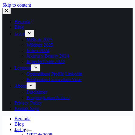
Skip to content
Beranda
Blog
Jastip
MBFair 2025
Wikibex 2025
Imbex 2024
Jakarta x Beauty 2024
Imperfect Sale 2024
Layanan
Optimalisasi Profile Linkedin
Pembuatan Curriculum Vitae
About
Disclaimer
Pengungkapan Afiliasi
Privacy Policy
Kontak Saya
Beranda
Blog
Jastip
MBFair 2025