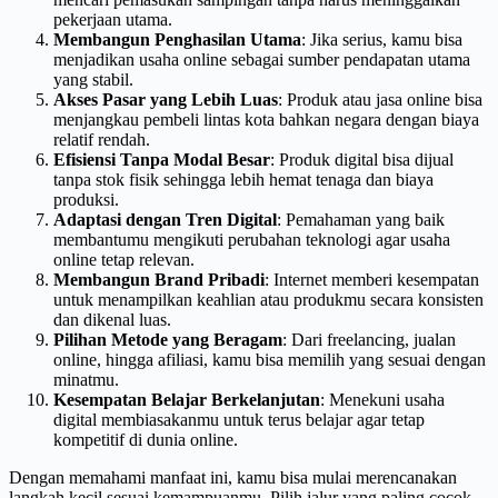
pekerjaan utama.
Membangun Penghasilan Utama
: Jika serius, kamu bisa
menjadikan usaha online sebagai sumber pendapatan utama
yang stabil.
Akses Pasar yang Lebih Luas
: Produk atau jasa online bisa
menjangkau pembeli lintas kota bahkan negara dengan biaya
relatif rendah.
Efisiensi Tanpa Modal Besar
: Produk digital bisa dijual
tanpa stok fisik sehingga lebih hemat tenaga dan biaya
produksi.
Adaptasi dengan Tren Digital
: Pemahaman yang baik
membantumu mengikuti perubahan teknologi agar usaha
online tetap relevan.
Membangun Brand Pribadi
: Internet memberi kesempatan
untuk menampilkan keahlian atau produkmu secara konsisten
dan dikenal luas.
Pilihan Metode yang Beragam
: Dari freelancing, jualan
online, hingga afiliasi, kamu bisa memilih yang sesuai dengan
minatmu.
Kesempatan Belajar Berkelanjutan
: Menekuni usaha
digital membiasakanmu untuk terus belajar agar tetap
kompetitif di dunia online.
Dengan memahami manfaat ini, kamu bisa mulai merencanakan
langkah kecil sesuai kemampuanmu. Pilih jalur yang paling cocok,