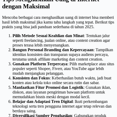
dengan Maksimal
Mencoba berbagai cara menghasilkan uang di internet bisa memberi
hasil lebih maksimal jika kamu tahu langkah yang tepat. Berikut tips
praktis yang bisa jadi panduan sederhana di tahun 2025.
Pilih Metode Sesuai Keahlian dan Minat
: Tentukan jalur
seperti freelancing, jualan online, atau content creation agar
proses terasa lebih menyenangkan.
Bangun Personal Branding dan Kepercayaan
: Tampilkan
identitas konsisten dan transparan supaya audiens percaya,
terutama untuk affiliate marketing dan content creation.
Gunakan Platform Terpercaya
: Pilih marketplace atau situs
populer seperti Shopee, Fiverr, atau YouTube agar lebih
mudah menjangkau pelanggan.
Konsisten dan Fokus
: Keberhasilan butuh waktu, jadi buat
konten atau kelola toko online secara rutin dan sabar.
Manfaatkan Fitur Promosi dan Logistik
: Gunakan iklan,
diskon, atau layanan pengiriman bawaan platform untuk
memudahkan bisnis meski dengan modal kecil.
Belajar dan Adaptasi Tren Digital
: Ikuti perkembangan
teknologi serta tren pengguna internet agar tetap relevan dan
berdaya saing.
Diversifikasi Sumber Penghasilan
: Gabungkan produk