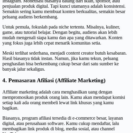
Instagram. Monetisasi biasanya datang dari iklan, sponsor, atau
penjualan produk digital. Tapi kunci utamanya adalah konsistensi.
Semakin sering kamu membuat konten berkualitas, semakin besar
peluang audiens berkembang.
Untuk pemula, fokuslah pada niche tertentu. Misalnya, kuliner,
game, atau tutorial belajar. Dengan begitu, audiens akan lebih
mudah mengenali siapa kamu dan apa yang ditawarkan. Konten
yang fokus juga lebih cepat menarik komunitas setia.
Meski terlihat sederhana, menjadi content creator butuh kesabaran.
Hasil biasanya tidak instan. Namun, jika kamu tekun, peluang
penghasilan bisa berkembang cukup besar dari satu sumber ke
banyak jalur sekaligus.
4. Pemasaran Afiliasi (Affiliate Marketing)
Affiliate marketing adalah cara menghasilkan uang dengan
mempromosikan produk orang lain. Kamu akan mendapat komisi
setiap kali ada orang membeli lewat link khusus yang kamu
bagikan.
Biasanya, program afiliasi tersedia di e-commerce besar, layanan
digital, atau perusahaan software. Kamu cukup mendaftar, lalu
membagikan link produk di blog, media sosial, atau channel