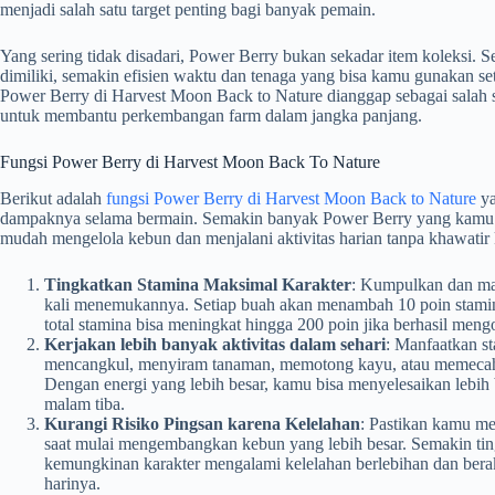
menjadi salah satu target penting bagi banyak pemain.
Yang sering tidak disadari, Power Berry bukan sekadar item koleksi. 
dimiliki, semakin efisien waktu dan tenaga yang bisa kamu gunakan set
Power Berry di Harvest Moon Back to Nature dianggap sebagai salah s
untuk membantu perkembangan farm dalam jangka panjang.
Fungsi Power Berry di Harvest Moon Back To Nature
Berikut adalah
fungsi Power Berry di Harvest Moon Back to Nature
ya
dampaknya selama bermain. Semakin banyak Power Berry yang kamu
mudah mengelola kebun dan menjalani aktivitas harian tanpa khawatir 
Tingkatkan Stamina Maksimal Karakter
: Kumpulkan dan ma
kali menemukannya. Setiap buah akan menambah 10 poin stami
total stamina bisa meningkat hingga 200 poin jika berhasil men
Kerjakan lebih banyak aktivitas dalam sehari
: Manfaatkan s
mencangkul, menyiram tanaman, memotong kayu, atau memecahk
Dengan energi yang lebih besar, kamu bisa menyelesaikan lebih
malam tiba.
Kurangi Risiko Pingsan karena Kelelahan
: Pastikan kamu m
saat mulai mengembangkan kebun yang lebih besar. Semakin ting
kemungkinan karakter mengalami kelelahan berlebihan dan berak
harinya.