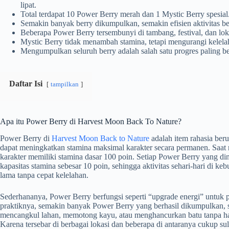
lipat.
Total terdapat 10 Power Berry merah dan 1 Mystic Berry spesial
Semakin banyak berry dikumpulkan, semakin efisien aktivitas bert
Beberapa Power Berry tersembunyi di tambang, festival, dan loka
Mystic Berry tidak menambah stamina, tetapi mengurangi kelelah
Mengumpulkan seluruh berry adalah salah satu progres paling b
Daftar Isi
tampilkan
Apa itu Power Berry di Harvest Moon Back To Nature?
Power Berry di
Harvest Moon Back to Nature
adalah item rahasia ber
dapat meningkatkan stamina maksimal karakter secara permanen. Saat
karakter memiliki stamina dasar 100 poin. Setiap Power Berry yang
kapasitas stamina sebesar 10 poin, sehingga aktivitas sehari-hari di keb
lama tanpa cepat kelelahan.
Sederhananya, Power Berry berfungsi seperti “upgrade energi” untuk
praktiknya, semakin banyak Power Berry yang berhasil dikumpulkan
mencangkul lahan, memotong kayu, atau menghancurkan batu tanpa haru
Karena tersebar di berbagai lokasi dan beberapa di antaranya cukup sul