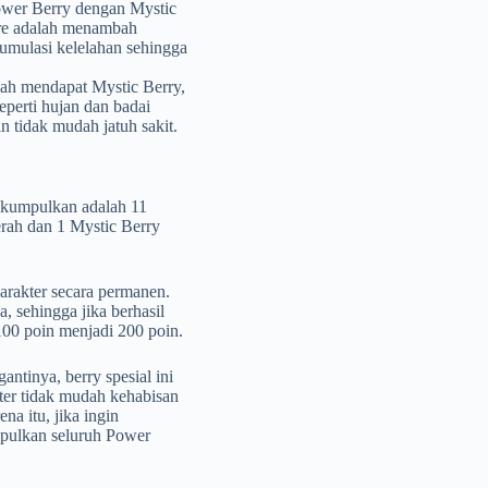
ower Berry dengan Mystic
ure adalah menambah
umulasi kelelahan sehingga
elah mendapat Mystic Berry,
eperti hujan dan badai
 tidak mudah jatuh sakit.
kumpulkan adalah 11
erah dan 1 Mystic Berry
rakter secara permanen.
 sehingga jika berhasil
00 poin menjadi 200 poin.
ntinya, berry spesial ini
ter tidak mudah kehabisan
na itu, jika ingin
mpulkan seluruh Power