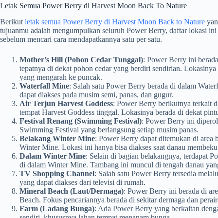
Letak Semua Power Berry di Harvest Moon Back To Nature
Berikut
letak semua Power Berry di Harvest Moon Back to Nature
yang
tujuanmu adalah mengumpulkan seluruh Power Berry, daftar lokasi ini
sebelum mencari cara mendapatkannya satu per satu.
Mother’s Hill (Pohon Cedar Tunggal)
: Power Berry ini berada
tepatnya di dekat pohon cedar yang berdiri sendirian. Lokasinya
yang mengarah ke puncak.
Waterfall Mine
: Salah satu Power Berry berada di dalam Water
dapat diakses pada musim semi, panas, dan gugur.
Air Terjun Harvest Goddess
: Power Berry berikutnya terkait d
tempat Harvest Goddess tinggal. Lokasinya berada di dekat pint
Festival Renang (Swimming Festival)
: Power Berry ini dipero
Swimming Festival yang berlangsung setiap musim panas.
Belakang Winter Mine
: Power Berry dapat ditemukan di area 
Winter Mine. Lokasi ini hanya bisa diakses saat danau membeku
Dalam Winter Mine
: Selain di bagian belakangnya, terdapat P
di dalam Winter Mine. Tambang ini muncul di tengah danau ya
TV Shopping Channel
: Salah satu Power Berry tersedia mela
yang dapat diakses dari televisi di rumah.
Mineral Beach (Laut/Dermaga)
: Power Berry ini berada di are
Beach. Fokus pencariannya berada di sekitar dermaga dan perair
Farm (Ladang Bunga)
: Ada Power Berry yang berkaitan deng
sendiri, khususnya lahan tempat menanam bunga.