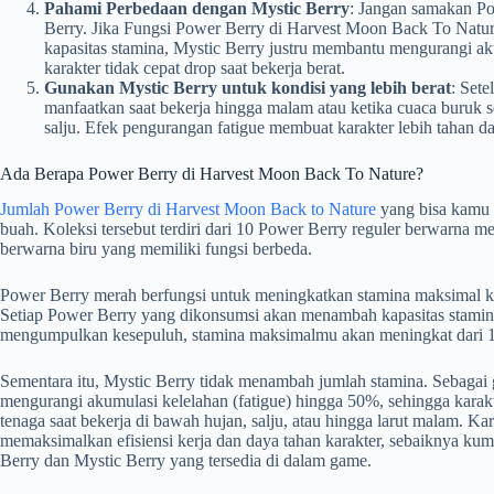
Pahami Perbedaan dengan Mystic Berry
: Jangan samakan P
Berry. Jika Fungsi Power Berry di Harvest Moon Back To Nat
kapasitas stamina, Mystic Berry justru membantu mengurangi ak
karakter tidak cepat drop saat bekerja berat.
Gunakan Mystic Berry untuk kondisi yang lebih berat
: Set
manfaatkan saat bekerja hingga malam atau ketika cuaca buruk s
salju.
Efek pengurangan fatigue membuat karakter lebih tahan dan
Ada Berapa Power Berry di Harvest Moon Back To Nature?
Jumlah Power Berry di Harvest Moon Back to Nature
yang bisa kamu 
buah. Koleksi tersebut terdiri dari 10 Power Berry reguler berwarna m
berwarna biru yang memiliki fungsi berbeda.
Power Berry merah berfungsi untuk meningkatkan stamina maksimal ka
Setiap Power Berry yang dikonsumsi akan menambah kapasitas stamina,
mengumpulkan kesepuluh, stamina maksimalmu akan meningkat dari 1
Sementara itu, Mystic Berry tidak menambah jumlah stamina. Sebagai ga
mengurangi akumulasi kelelahan (fatigue) hingga 50%, sehingga karak
tenaga saat bekerja di bawah hujan, salju, atau hingga larut malam. Kare
memaksimalkan efisiensi kerja dan daya tahan karakter, sebaiknya ku
Berry dan Mystic Berry yang tersedia di dalam game.