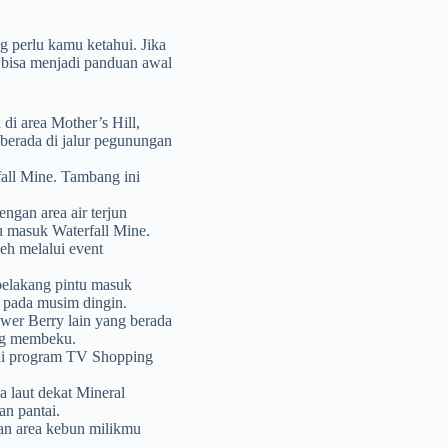
 perlu kamu ketahui. Jika
 bisa menjadi panduan awal
 di area Mother’s Hill,
 berada di jalur pegunungan
fall Mine. Tambang ini
engan area air terjun
u masuk Waterfall Mine.
leh melalui event
belakang pintu masuk
 pada musim dingin.
ower Berry lain yang berada
ng membeku.
lui program TV Shopping
a laut dekat Mineral
an pantai.
an area kebun milikmu