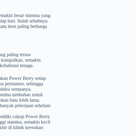
Semakin besar stamina yang
iap hari. Itulah sebabnya
atu item paling berharga
ng paling terasa
 kumpulkan, semakin
kehabisan tenaga.
kan Power Berry setiap
na permanen, sehingga
goleksi semuanya.
tamina tambahan untuk
an batu lebih lama.
 banyak pekerjaan sebelum
emiliki cukup Power Berry
gi stamina, semakin kecil
hir di klinik keesokan