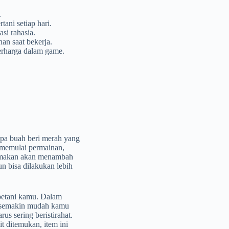
.
ani setiap hari.
si rahasia.
an saat bekerja.
erharga dalam game.
upa buah beri merah yang
 memulai permainan,
 dimakan akan menambah
un bisa dilakukan lebih
 petani kamu. Dalam
, semakin mudah kamu
s sering beristirahat.
it ditemukan, item ini