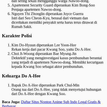
dan sering sekali mengganggu warga Nawoo-dong.
Apartement Security Guard diperankan Kim Bong-Soo
Penjaga apartemen Nawoo-dong.
Nguyen Thi Zhonglin diperankan Joyce Guerra
Istri dari Seo Cheon-Kyu, berasal dari vietnam dan
diceritakan memiliki penyakit serta harus terus dirawat di
Rumah Sakit.
Karakter
Polisi
Kim Do-Hyuun diperankan Lee Yoon-Hee
Rekan kerja dari pacar Kwang Soo, yaitu Do A-Hee.
Choi Ji-Woong diperankan Bae Myung-Jin
Dektektif yang menginvestigasi kasus pembunuhan berantai
yang terjadi di apartemen Nawoo-dong. Memiliki kecurigaan
kepada Kwang Soo sebagai aktor pembunuhan.
Keluarga Do A-Hee
Bapak Do A-Hee diperankan Park Chul-Min
Orang tua dari Do A-Hee, yang tidak menyetujui hubungan
dari Do A-Hee dengan Kwang Soo.
Baca Juga:
Daftar Situs Nonton Anime Sub Indo Legal Gratis &
Berbayar