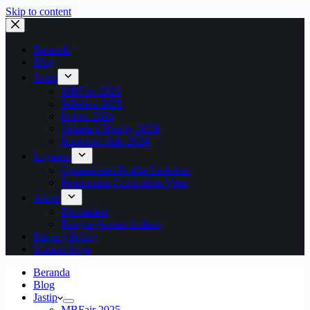
Skip to content
Beranda
Blog
Jastip
MBFair 2025
Wikibex 2025
Imbex 2024
Jakarta x Beauty 2024
Imperfect Sale 2024
Layanan
Optimalisasi Profile Linkedin
Pembuatan Curriculum Vitae
About
Disclaimer
Pengungkapan Afiliasi
Privacy Policy
Kontak Saya
Beranda
Blog
Jastip
MBFair 2025