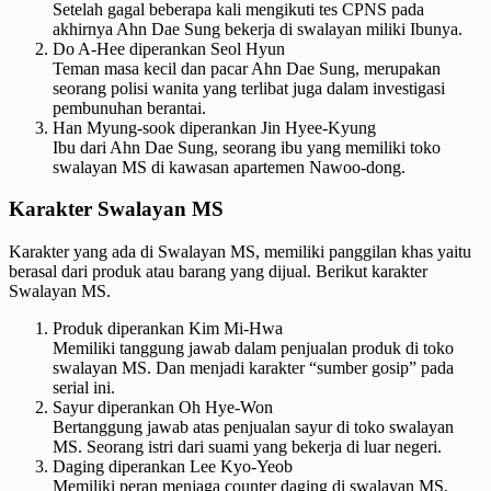
Setelah gagal beberapa kali mengikuti tes CPNS pada
akhirnya Ahn Dae Sung bekerja di swalayan miliki Ibunya.
Do A-Hee diperankan Seol Hyun
Teman masa kecil dan pacar Ahn Dae Sung, merupakan
seorang polisi wanita yang terlibat juga dalam investigasi
pembunuhan berantai.
Han Myung-sook diperankan Jin Hyee-Kyung
Ibu dari Ahn Dae Sung, seorang ibu yang memiliki toko
swalayan MS di kawasan apartemen Nawoo-dong.
Karakter Swalayan MS
Karakter yang ada di Swalayan MS, memiliki panggilan khas yaitu
berasal dari produk atau barang yang dijual. Berikut karakter
Swalayan MS.
Produk diperankan Kim Mi-Hwa
Memiliki tanggung jawab dalam penjualan produk di toko
swalayan MS. Dan menjadi karakter “sumber gosip” pada
serial ini.
Sayur diperankan Oh Hye-Won
Bertanggung jawab atas penjualan sayur di toko swalayan
MS. Seorang istri dari suami yang bekerja di luar negeri.
Daging diperankan Lee Kyo-Yeob
Memiliki peran menjaga counter daging di swalayan MS,