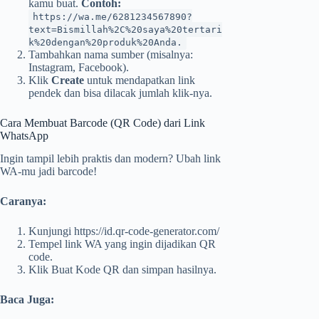
kamu buat.
Contoh:
https://wa.me/6281234567890?
text=Bismillah%2C%20saya%20tertari
k%20dengan%20produk%20Anda.
Tambahkan nama sumber (misalnya:
Instagram, Facebook).
Klik
Create
untuk mendapatkan link
pendek dan bisa dilacak jumlah klik-nya.
Cara Membuat Barcode (QR Code) dari Link
WhatsApp
Ingin tampil lebih praktis dan modern? Ubah link
WA-mu jadi barcode!
Caranya:
Kunjungi https://id.qr-code-generator.com/
Tempel link WA yang ingin dijadikan QR
code.
Klik Buat Kode QR dan simpan hasilnya.
Baca Juga: