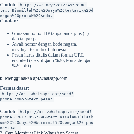
Contoh:
https://wa.me/6281234567890?
text=Bismillah%2C%20saya%20tertarik%20d
engan%20produk%20Anda.
Catatan:
Gunakan nomor HP tanpa tanda plus (+)
dan tanpa spasi.
Awali nomor dengan kode negara,
misalnya 62 untuk Indonesia.
Pesan harus ditulis dalam format URL
encoded (spasi diganti %20, koma dengan
%2C, dst).
b. Menggunakan api.whatsapp.com
Format dasar:
https://api.whatsapp.com/send?
phone=nomor&text=pesan
Contoh:
https://api.whatsapp.com/send?
phone=6281234567890&text=Assalamu’alaik
um%2C%20saya%20berminat%20dengan%20Ipho
ne%20XR.
2. Cara Membuat Link WhatsApp Secara