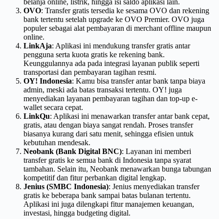
belanja online, listrik, hingga isi saldo aplikasi lain.
OVO
: Transfer gratis tersedia ke sesama OVO dan rekening
bank tertentu setelah upgrade ke OVO Premier. OVO juga
populer sebagai alat pembayaran di merchant offline maupun
online.
LinkAja
: Aplikasi ini mendukung transfer gratis antar
pengguna serta kuota gratis ke rekening bank.
Keunggulannya ada pada integrasi layanan publik seperti
transportasi dan pembayaran tagihan resmi.
OY! Indonesia
: Kamu bisa transfer antar bank tanpa biaya
admin, meski ada batas transaksi tertentu. OY! juga
menyediakan layanan pembayaran tagihan dan top-up e-
wallet secara cepat.
LinkQu
: Aplikasi ini menawarkan transfer antar bank cepat,
gratis, atau dengan biaya sangat rendah. Proses transfer
biasanya kurang dari satu menit, sehingga efisien untuk
kebutuhan mendesak.
Neobank (Bank Digital BNC)
: Layanan ini memberi
transfer gratis ke semua bank di Indonesia tanpa syarat
tambahan. Selain itu, Neobank menawarkan bunga tabungan
kompetitif dan fitur perbankan digital lengkap.
Jenius (SMBC Indonesia)
: Jenius menyediakan transfer
gratis ke beberapa bank sampai batas bulanan tertentu.
Aplikasi ini juga dilengkapi fitur manajemen keuangan,
investasi, hingga budgeting digital.