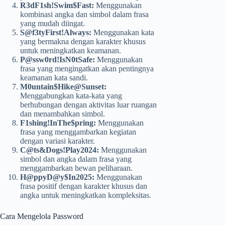
R3dF1sh!Swim$Fast:
Menggunakan
kombinasi angka dan simbol dalam frasa
yang mudah diingat.
S@f3tyFirst!Always:
Menggunakan kata
yang bermakna dengan karakter khusus
untuk meningkatkan keamanan.
P@ssw0rd!IsN0tSafe:
Menggunakan
frasa yang mengingatkan akan pentingnya
keamanan kata sandi.
M0untain$Hike@Sunset:
Menggabungkan kata-kata yang
berhubungan dengan aktivitas luar ruangan
dan menambahkan simbol.
F1shing!InThe$pring:
Menggunakan
frasa yang menggambarkan kegiatan
dengan variasi karakter.
C@ts&Dogs!Play2024:
Menggunakan
simbol dan angka dalam frasa yang
menggambarkan hewan peliharaan.
H@ppyD@y$In2025:
Menggunakan
frasa positif dengan karakter khusus dan
angka untuk meningkatkan kompleksitas.
Cara Mengelola Password