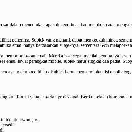
n besar dalam menentukan apakah penerima akan membuka atau mengaba
dilihat penerima. Subjek yang menarik dapat menggugah minat, semen
buka email hanya berdasarkan subjeknya, sementara 69% melaporkan e
 memprioritaskan email. Mereka bisa cepat menilai pentingnya pesan
mail lewat perangkat mobile, subjek harus singkat dan padat. Subjek
rcayaan dan kredibilitas. Subjek harus mencerminkan isi email deng
engikuti format yang jelas dan profesional. Berikut adalah komponen 
 tertera di lowongan.
 tersedia.
li.