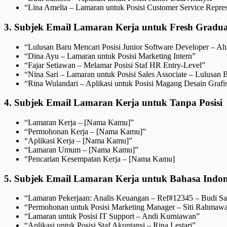
“Lina Amelia – Lamaran untuk Posisi Customer Service Repres
3. Subjek Email Lamaran Kerja untuk Fresh Gradua
“Lulusan Baru Mencari Posisi Junior Software Developer – A
“Dina Ayu – Lamaran untuk Posisi Marketing Intern”
“Fajar Setiawan – Melamar Posisi Staf HR Entry-Level”
“Nina Sari – Lamaran untuk Posisi Sales Associate – Lulusan 
“Rina Wulandari – Aplikasi untuk Posisi Magang Desain Grafi
4. Subjek Email Lamaran Kerja untuk Tanpa Posisi
“Lamaran Kerja – [Nama Kamu]”
“Permohonan Kerja – [Nama Kamu]”
“Aplikasi Kerja – [Nama Kamu]”
“Lamaran Umum – [Nama Kamu]”
“Pencarian Kesempatan Kerja – [Nama Kamu]
5. Subjek Email Lamaran Kerja untuk Bahasa Indon
“Lamaran Pekerjaan: Analis Keuangan – Ref#12345 – Budi Sa
“Permohonan untuk Posisi Marketing Manager – Siti Rahmawa
“Lamaran untuk Posisi IT Support – Andi Kurniawan”
“Aplikasi untuk Posisi Staf Akuntansi – Rina Lestari”