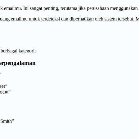
jek emailmu. Ini sangat penting, terutama jika perusahaan menggunaka
 emailmu untuk terdeteksi dan diperhatikan oleh sistem tersebut. Mis
berbagai kategori:
Berpengalaman
”
”
eer”
angan”
 Smith”