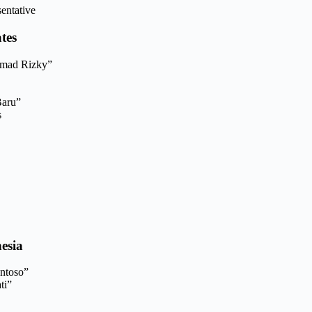
entative
tes
hmad Rizky”
Baru”
s
esia
ntoso”
ti”