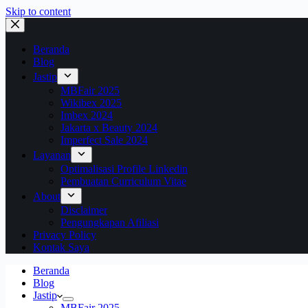
Skip to content
Beranda
Blog
Jastip
MBFair 2025
Wikibex 2025
Imbex 2024
Jakarta x Beauty 2024
Imperfect Sale 2024
Layanan
Optimalisasi Profile Linkedin
Pembuatan Curriculum Vitae
About
Disclaimer
Pengungkapan Afiliasi
Privacy Policy
Kontak Saya
Beranda
Blog
Jastip
MBFair 2025