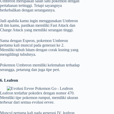
Umbreon merupakan salah satu pokemon dengan
pertahanan tertinggi. Tetapi sayangnya
berkebalikan dengan serangannya.
Jadi apabila kamu ingin menggunakan Umbreon
di tim kamu, pastikan memiliki Fast Attack dan
Charge Attack yang memiliki serangan tinggi.
Sama dengan Espeon, pokemon Umbreon
pertama kali muncul pada generasi ke 2.
Memiliki tubuh hitam dengan corak kuning yang
mengililingi tubuhnya.
Pokemon Umbreon memiliki kelemahan terhadap
serangga, petarung dan juga tipe peri.
6. Leafeon
Leafeon terdaftar pokedex dengan nomor 470.
Memiliki tipe pokemon rumput, memiliki ukuran
terbesar dari semua evolusi eevee.
Muncul pertama kali pada generasi IV, leafeon