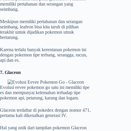
memiliki pertahanan dan serangan yang
seimbang.
Meskipun memiliki pertahanan dan serangan
seimbang, leafeon bisa kita taruh di pilihan
terakhir untuk dijadikan pokemon utnuk
bertarung.
Karena terlalu banyak kerentanan pokemon ini
dengan pokemon tipe terbang, serangga, racun,
api dan es.
7. Glaceon
Evolusi eevee pokemon go satu ini memiliki tipe
es dan mempunyai kelemahan terhadap tipe
pokemon api, petarung, karang dan logam.
Glaceon terdaftar di pokedex dengan nomor 471,
pertama kali dikenalkan generasi IV.
Hal yang unik dari tampilan pokemon Glaceon