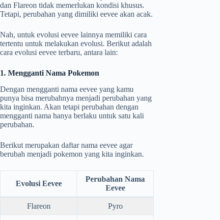
dan Flareon tidak memerlukan kondisi khusus.
Tetapi, perubahan yang dimiliki eevee akan acak.
Nah, untuk evolusi eevee lainnya memiliki cara
tertentu untuk melakukan evolusi. Berikut adalah
cara evolusi eevee terbaru, antara lain:
1. Mengganti Nama Pokemon
Dengan mengganti nama eevee yang kamu
punya bisa merubahnya menjadi perubahan yang
kita inginkan. Akan tetapi perubahan dengan
mengganti nama hanya berlaku untuk satu kali
perubahan.
Berikut merupakan daftar nama eevee agar
berubah menjadi pokemon yang kita inginkan.
Perubahan Nama
Evolusi Eevee
Eevee
Flareon
Pyro