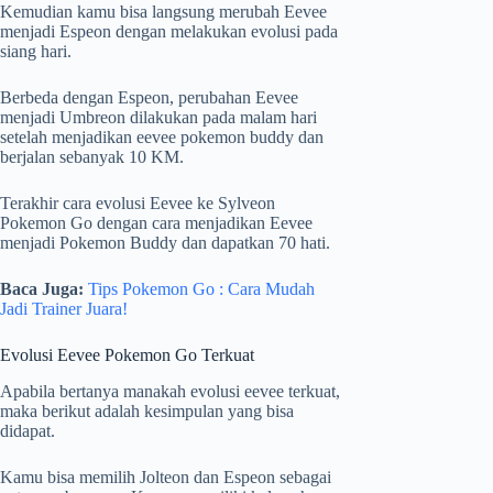
Kemudian kamu bisa langsung merubah Eevee
menjadi Espeon dengan melakukan evolusi pada
siang hari.
Berbeda dengan Espeon, perubahan Eevee
menjadi Umbreon dilakukan pada malam hari
setelah menjadikan eevee pokemon buddy dan
berjalan sebanyak 10 KM.
Terakhir cara evolusi Eevee ke Sylveon
Pokemon Go dengan cara menjadikan Eevee
menjadi Pokemon Buddy dan dapatkan 70 hati.
Baca Juga:
Tips Pokemon Go : Cara Mudah
Jadi Trainer Juara!
Evolusi Eevee Pokemon Go Terkuat
Apabila bertanya manakah evolusi eevee terkuat,
maka berikut adalah kesimpulan yang bisa
didapat.
Kamu bisa memilih Jolteon dan Espeon sebagai