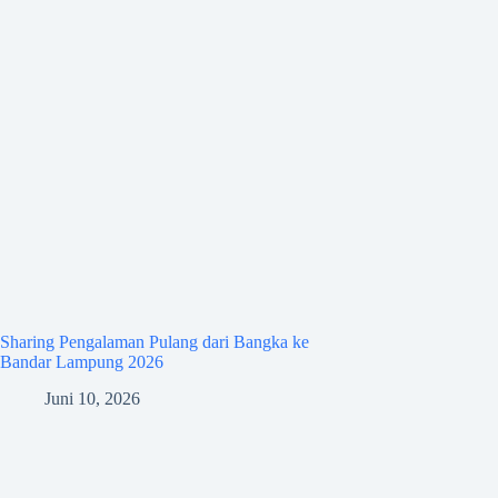
Sharing Pengalaman Pulang dari Bangka ke
Bandar Lampung 2026
Juni 10, 2026